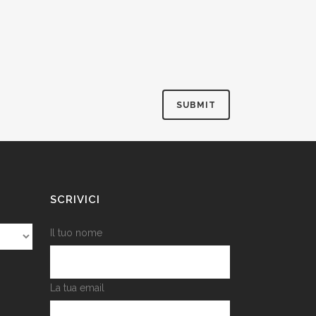
SCRIVICI
Il tuo nome
La tua email