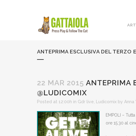
ART
ANTEPRIMA ESCLUSIVA DEL TERZO 
22 MAR 2015
ANTEPRIMA E
@LUDICOMIX
Posted at 12:00h
in
Gdr live
,
Ludicomix
by
Anna 
EMPOLI – Tutta 
ore 15.30 al ci