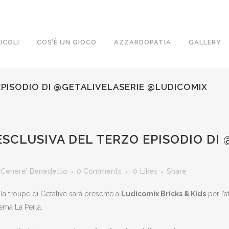
ICOLI
COS’È UN GIOCO
AZZARDOPATIA
GALLERY
EPISODIO DI @GETALIVELASERIE @LUDICOMIX
SCLUSIVA DEL TERZO EPISODIO DI 
'Cenere' Benedetto
0 Comments
0
Likes
Share
la troupe di Getalive sarà presente a
Ludicomix Bricks & Kids
per l’
nema La Perla.