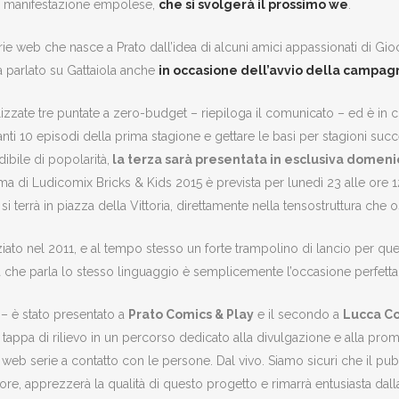
 manifestazione empolese,
che si svolgerà il prossimo we
.
erie web che nasce a Prato dall’idea di alcuni amici appassionati di Gio
 parlato su Gattaiola anche
in occasione dell’avvio della campa
lizzate tre puntate a zero-budget – riepiloga il comunicato – ed è 
stanti 10 episodi della prima stagione e gettare le basi per stagioni s
ibile di popolarità,
la terza sarà presentata in esclusiva domen
di Ludicomix Bricks & Kids 2015 è prevista per lunedì 23 alle ore 12
si terrà in piazza della Vittoria, direttamente nella tensostruttura che o
ziato nel 2011, e al tempo stesso un forte trampolino di lancio per quel
a che parla lo stesso linguaggio è semplicemente l’occasione perfetta!
 – è stato presentato a
Prato Comics & Play
e il secondo a
Lucca C
 tappa di rilievo in un percorso dedicato alla divulgazione e alla pro
 web serie a contatto con le persone. Dal vivo. Siamo sicuri che il pub
ore, apprezzerà la qualità di questo progetto e rimarrà entusiasta dall