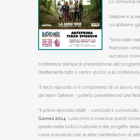
Lo comunica la
Getalive è la s
cui abbiamo già
“Sono state rea
finanziare i re
successo incred
conferenza stampa di presentazione del programma 
direttamente tutto il centro storico e la conferenza 
“Il terzo episodio è il compimento di un lavoro ini
dal team Getalive – poterlo presentare ad una fier
“Il primo episodio infatti – conclude il comunicato
Games 2014
. Ludicomix si inserisce quindi come
questa realtà ludico/culturale e del progetto della
come è avvenuto per le altre manifestazioni di sett