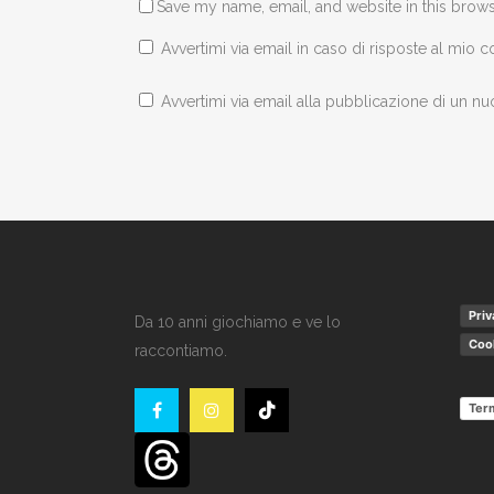
Save my name, email, and website in this brows
Avvertimi via email in caso di risposte al mio
Avvertimi via email alla pubblicazione di un nu
Priv
Da 10 anni giochiamo e ve lo
Cook
raccontiamo.
Term