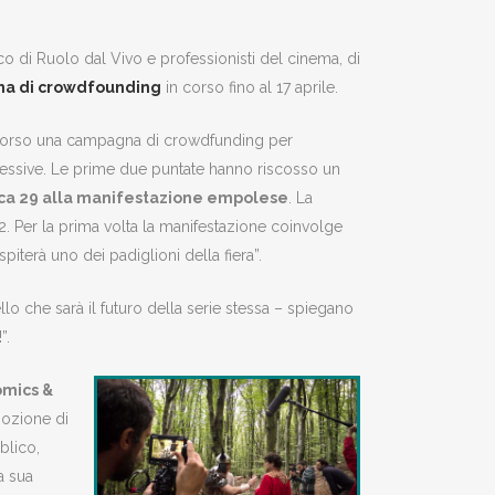
co di Ruolo dal Vivo e professionisti del cinema, di
gna di crowdfounding
in corso fino al 17 aprile.
in corso una campagna di crowdfunding per
uccessive. Le prime due puntate hanno riscosso un
ica 29 alla manifestazione empolese
. La
. Per la prima volta la manifestazione coinvolge
spiterà uno dei padiglioni della fiera”.
lo che sarà il futuro della serie stessa – spiegano
”.
omics &
mozione di
blico,
a sua