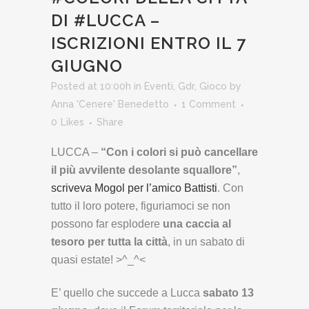
DI #LUCCA –
ISCRIZIONI ENTRO IL 7
GIUGNO
Posted at 10:00h
in
Eventi
,
Gdr
,
Gioco
by
Anna 'Cenere' Benedetto
1 Comment
0
Likes
Share
LUCCA –
“Con i colori si può cancellare
il più avvilente desolante squallore”
,
scriveva Mogol per l’amico Battisti
. Con
tutto il loro potere, figuriamoci se non
possono far esplodere
una caccia al
tesoro per tutta la città
, in un sabato di
quasi estate! >^_^<
E’ quello che succede a Lucca
sabato 13