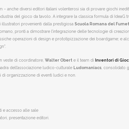
– anche diversi editori italiani volenterosi sia di provare giochi inediti
dustria del gioco da tavolo. A integrare la classica formula di IdeaG 
llustratori provenienti dalla prestigiosa
Scuola Romana del Fumet
omano, pronti a dimostrare l’integrazione delle tecnologie di creazio
classiche operazioni di design e prototipizzazione dei boardgame; e al
gn”.
n veste di coordinatore,
Walter Obert
e il team di
Inventori di Gioc
uadra dell’associazione ludico-culturale
Ludomaniacs
, consolidato 
i di organizzazione di eventi ludici e non.
ti e accesso alle sale
tori, presentazione editori.