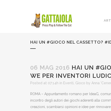
ART
HAI UN #GIOCO NEL CASSETTO? #ID
06 MAG 2016
HAI UN #GIO
WE PER INVENTORI LUDIC
Posted at 07:14h
in
Eventi
,
Gioco
by
Anna 'Cene
ROMA – Appuntamento romano per IdeaG, comunità it
incontro degli autori dei giochi aderenti alla comm
creazioni, scambiarsi opinioni e idee per rinnovare 