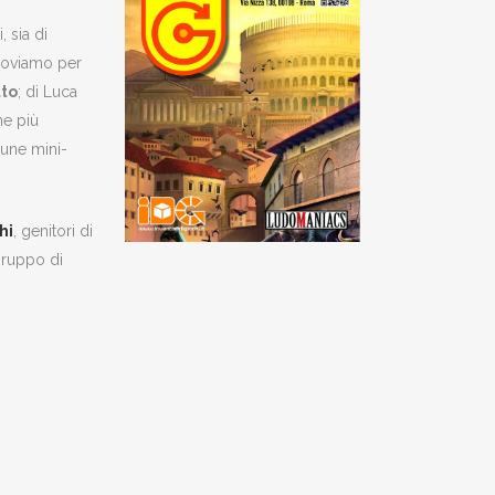
, sia di
troviamo per
to
; di Luca
ne più
cune mini-
hi
, genitori di
gruppo di