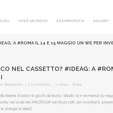
ICOLI
COS’È UN GIOCO
AZZARDOPATIA
GALLERY
EAG: A #ROMA IL 14 E 15 MAGGIO UN WE PER INV
CO NEL CASSETTO? #IDEAG: A #ROM
I
re' Benedetto
0 Comments
0
Likes
Share
aliana di autori di giochi da tavolo. Sabato 14 e domenica 15 maggi
unity, nei locali del MACRO138 (via Nizza 138), per incontrarsi, presen
la sinergia di IdeaG.