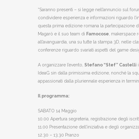
“Saranno presenti – si legge nell’annuncio sul forum 
condividere esperienza e informazioni riguardo l’in
questa prima edizione romana la partecipazione di i
Magarò e il suo team di
Famocose
, makerspace r
all’avanguardia, una su tutte la stampa 3D, nelle 
conferenze riguardo svariati aspetti del game desi
A organizzare l’evento,
Stefano “Stef” Castelli
i
IdeaG sin dalla primissima edizione, nonché la sq
appassionati dalla pluriennale esperienza in termin
Il programma:
SABATO 14 Maggio
10.00 Apertura segreteria, registrazione degli iscrit
11.00 Presentazione dell’iniziativa e degli organizza
12.30 – 13.30 Pranzo