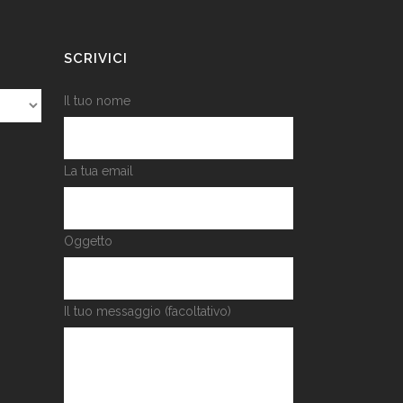
SCRIVICI
Il tuo nome
La tua email
Oggetto
Il tuo messaggio (facoltativo)