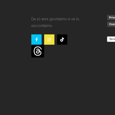
Priv
Da 10 anni giochiamo e ve lo
Cook
raccontiamo.
Term