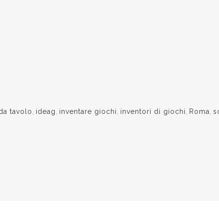
da tavolo
,
ideag
,
inventare giochi
,
inventori di giochi
,
Roma
,
s