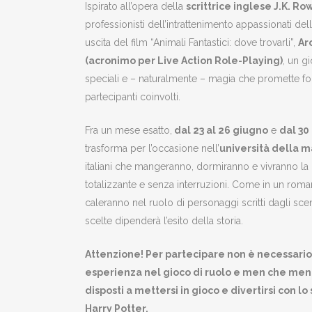
Ispirato all’opera della
scrittrice inglese J.K. Ro
professionisti dell’intrattenimento appassionati de
uscita del film “Animali Fantastici: dove trovarli”,
Ar
(acronimo per Live Action Role-Playing)
, un g
speciali e – naturalmente – magia che promette for
partecipanti coinvolti.
Fra un mese esatto,
dal 23 al 26 giugno
e
dal 30
trasforma per l’occasione nell’
università della m
italiani che mangeranno, dormiranno e vivranno la 
totalizzante e senza interruzioni. Come in un romanz
caleranno nel ruolo di personaggi scritti dagli sce
scelte dipenderà l’esito della storia.
Attenzione! Per partecipare non è necessario
esperienza nel gioco di ruolo e men che meno
disposti a mettersi in gioco e divertirsi con lo
Harry Potter.