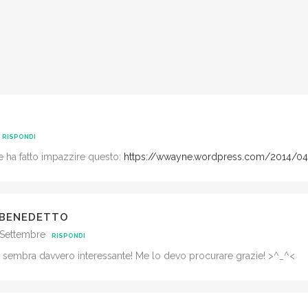
RISPONDI
me ha fatto impazzire questo:
https://wwayne.wordpress.com/2014/04
 BENEDETTO
 Settembre
RISPONDI
t sembra davvero interessante! Me lo devo procurare grazie! >^_^<