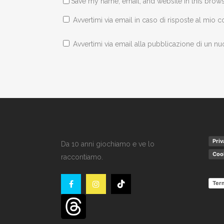
Save my name, email, and website in this brows
Avvertimi via email in caso di risposte al mio
Avvertimi via email alla pubblicazione di un nu
Priv
Da 10 anni giochiamo e ve lo
Cook
raccontiamo.
Term