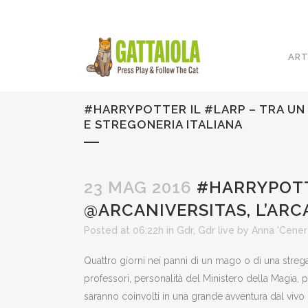
ART
#HARRYPOTTER IL #LARP – TRA UN 
E STREGONERIA ITALIANA
23 MAG 2016
#HARRYPOTTE
@ARCANIVERSITAS, L’ARC
Posted at 06:22h
in
Gdr
,
Gdr live
by
Anna 'Cener
Quattro giorni nei panni di un mago o di una streg
professori, personalità del Ministero della Magia, 
saranno coinvolti in una grande avventura dal vivo 