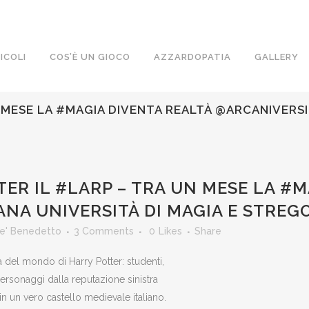
ICOLI
COS’È UN GIOCO
AZZARDOPATIA
GALLERY
MESE LA #MAGIA DIVENTA REALTÀ @ARCANIVERSIT
R IL #LARP – TRA UN MESE LA #M
ANA UNIVERSITÀ DI MAGIA E STREG
e' Benedetto
3 Comments
0
Likes
Share
a del mondo di Harry Potter: studenti,
personaggi dalla reputazione sinistra
in un vero castello medievale italiano.