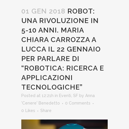
01 GEN 2018
ROBOT:
UNA RIVOLUZIONE IN
5-10 ANNI. MARIA
CHIARA CARROZZA A
LUCCA IL 22 GENNAIO
PER PARLARE DI
“ROBOTICA: RICERCA E
APPLICAZIONI
TECNOLOGICHE”
Posted at 12:21h
in
Eventi
,
SF
by
Anna
'Cenere' Benedetto
0 Comments
0
Likes
Share