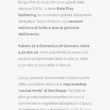
Borgo Pinti 62 (a 15 min circa a piedi dalla
stazione S.M.N.), si tiene
Role Play
Gathering
, la convention gratuita interamente
dedicata al Gioco di Ruolo con
sessioni
nell’arco di tutte e due le giornate
dell’evento
.
Sabato 27 e Domenica 28 Gennaio, dalle
9,30 alle 20
, sono previste fasce orarie con
sessioni programmate dalle 10 alle 13, dalle
13,30 alle 16,30 e dalle 17 alle 20.
L’unica sessione che prevede iscrizioni prima
della convention stessa è la
maxi avventura
“survival mode” di Sine Requie
. Per tutte le
altre giocate basterà presentarsi in loco e
comunicare in segreteria (all’ingresso) il tavolo
di preferenza fino a esaurimento posti. In caso