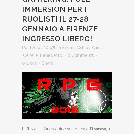
IMMERSION PER I
RUOLISTI IL 27-28
GENNAIO A FIRENZE.
INGRESSO LIBERO!
Posted at 20:47h
in
Eventi
,
Gdr
by
Anna
'Cenere' Benedetto
0 Comments
0
Likes
Share
FIRENZE – Questo fine settimana a
Firenze
, in