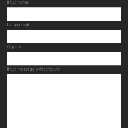
Il tuo nome
La tua email
Oggetto
Il tuo messaggio (facoltativo)