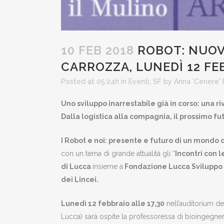
10 FEB 2018
ROBOT: NUOVA
CARROZZA, LUNEDÌ 12 F
Posted at 05:24h
in
Eventi
,
SF
by
Anna 'Cenere'
Uno sviluppo inarrestabile già in corso: una ri
Dalla logistica alla compagnia, il prossimo 
I Robot e noi: presente e futuro di un mondo 
con un tema di grande attualità gli “
Incontri con 
di
Lucca
insieme a
Fondazione Lucca Sviluppo
dei Lincei.
Lunedì 12 febbraio alle 17,30
nell’auditorium d
Lucca) sarà ospite la professoressa di bioingegneri