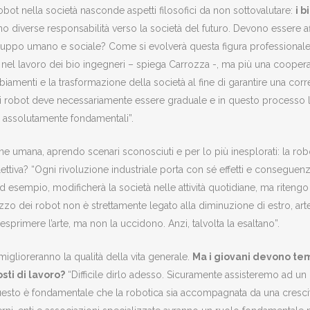
obot nella società nasconde aspetti filosofici da non sottovalutare:
i b
o diverse responsabilità verso la società del futuro. Devono essere af
sviluppo umano e sociale? Come si evolverà questa figura professional
 nel lavoro dei bio ingegneri – spiega Carrozza -, ma più una coope
iamenti e la trasformazione della società al fine di garantire una corr
 dei robot deve necessariamente essere graduale e in questo processo 
o assolutamente fondamentali”.
one umana, aprendo scenari sconosciuti e per lo più inesplorati: la rob
lettiva? “Ogni rivoluzione industriale porta con sé effetti e conseguenz
d esempio, modificherà la società nelle attività quotidiane, ma ritengo
ilizzo dei robot non è strettamente legato alla diminuzione di estro, arte 
sprimere l’arte, ma non la uccidono. Anzi, talvolta la esaltano”.
 miglioreranno la qualità della vita generale.
Ma i giovani devono tem
ti di lavoro?
“Difficile dirlo adesso. Sicuramente assisteremo ad un 
r questo è fondamentale che la robotica sia accompagnata da una crescit