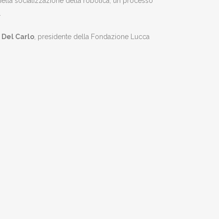
ella socializzazione della robotica, un processo
.
 Del Carlo
, presidente della Fondazione Lucca