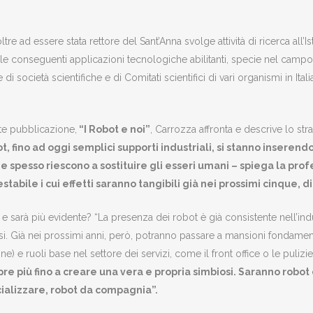
ltre ad essere stata rettore del Sant’Anna svolge attività di ricerca all’
lle conseguenti applicazioni tecnologiche abilitanti, specie nel campo
 di società scientifiche e di Comitati scientifici di vari organismi in Itali
te pubblicazione,
“I Robot e noi”
, Carrozza affronta e descrive lo st
ot, fino ad oggi semplici supporti industriali, si stanno inseren
e spesso riescono a sostituire gli esseri umani – spiega la profe
stabile i cui effetti saranno tangibili già nei prossim
i cinque, di
è e sarà più evidente? “La presenza dei robot è già consistente nell’i
icosi. Già nei prossimi anni, però, potranno passare a mansioni fondament
ne) e ruoli base nel settore dei servizi, come il front office o le pulizi
e più fino a creare una vera e propria simbiosi. Saranno robot 
cializzare, robot da compagnia”.