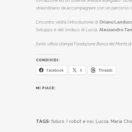
formazione ed un sistema Welfare adeguato. Govern
straordinario da accompagnare con un percorso di 
L’incontro vedrà l’introduzione di
Oriano Landucc
Sviluppo e del sindaco di Lucca,
Alessandro Tam
fonte: ufficio stampa Fondazione Banca del Monte d
CONDIVIDI:
Facebook
X
Threads
MI PIACE:
TAGS:
futuro
,
I robot e noi
,
Lucca
,
Maria Chi