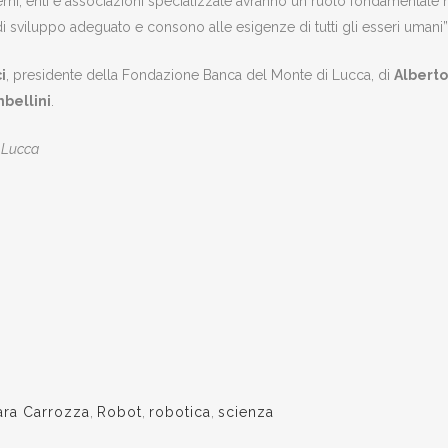
i, enti e associazioni specializzate avranno un ruolo fondamentale n
sviluppo adeguato e consono alle esigenze di tutti gli esseri umani”
i
, presidente della Fondazione Banca del Monte di Lucca, di
Alberto
bellini
.
i Lucca
ara Carrozza
,
Robot
,
robotica
,
scienza