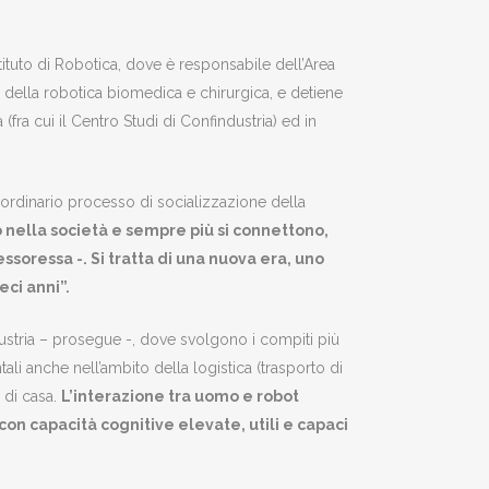
Istituto di Robotica, dove è responsabile dell’Area
 della robotica biomedica e chirurgica, e detiene
a (fra cui il Centro Studi di Confindustria) ed in
raordinario processo di socializzazione della
do nella società e sempre più si connettono,
ssoressa -. Si tratta di una nuova era, uno
eci anni”.
ndustria – prosegue -, dove svolgono i compiti più
ali anche nell’ambito della logistica (trasporto di
e di casa.
L’interazione tra uomo e robot
con capacità cognitive elevate, utili e capaci