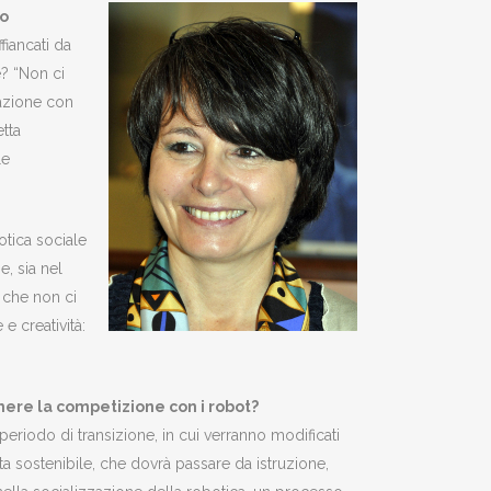
io
fiancati da
e? “Non ci
razione con
etta
le
otica sociale
e, sia nel
 che non ci
e creatività:
ere la competizione con i robot?
periodo di transizione, in cui verranno modificati
a sostenibile, che dovrà passare da istruzione,