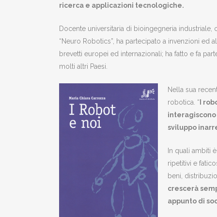
ricerca e applicazioni tecnologiche.
Docente universitaria di bioingegneria industriale, o
“Neuro Robotics”, ha partecipato a invenzioni ed a
brevetti europei ed internazionali; ha fatto e fa parte
molti altri Paesi.
Nella sua recen
robotica. “
I rob
interagiscono 
sviluppo inarre
In quali ambiti 
ripetitivi e fat
beni, distribuzio
crescerà sempr
appunto di so