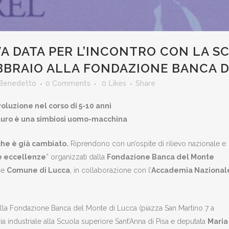
 DATA PER L’INCONTRO CON LA SC
EBBRAIO ALLA FONDAZIONE BANCA 
 Benedetto
0 Comments
0
Likes
Share
voluzione nel corso di 5-10 anni
futuro è una simbiosi uomo-macchina
che è già cambiato.
Riprendono con un’ospite di rilievo nazionale e
le eccellenze
” organizzati dalla
Fondazione Banca del Monte
e
Comune di Lucca
, in collaborazione con l’
Accademia Nazional
ella Fondazione Banca del Monte di Lucca (piazza San Martino 7 a
a industriale alla Scuola superiore Sant’Anna di Pisa e deputata
Maria