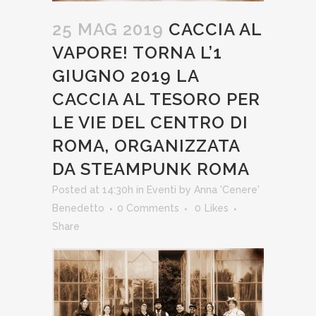
25 MAG 2019
CACCIA AL
VAPORE! TORNA L’1
GIUGNO 2019 LA
CACCIA AL TESORO PER
LE VIE DEL CENTRO DI
ROMA, ORGANIZZATA
DA STEAMPUNK ROMA
Posted at 14:30h
in
Eventi
by
Anna 'Cenere'
Benedetto
0 Comments
0
Likes
Share