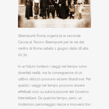
Steampunk Roma organizza la seconda
Caccia al Tesoro Steampunk per le vie del
centro di Roma sabato 1 giugno dalle 18 alle
20.30.
In un futuro lontano i viaggi nel tempo sono
diventati realtà, ma le conseguenze di un
cattivo utilizzo possono essere disastrose. Per
questo i viaggi nel tempo possono essere
effettuati solo su autorizzazione del Governo
Interstellare. Da qualche tempo, però, un
misterioso personaggio riesce a muoversi tra i