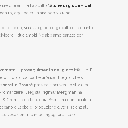
tre due anni fa ha scritto “
Storie di giochi – dal
riscontro, oggi ecco un analogo volume sui
dotto ludico, sia esso gioco o giocattolo, e quanto
 dividere, i due ambiti. Ne abbiamo parlato con
to sommato, il proseguimento del gioco
infantile. È
bbero in dono dal padre un’elica di legno che si
Le
sorelle Brontë
presero a scrivere le storie dei
e romanziere. Il regista
Ingmar Bergman
ha
ce & Gromit e della pecora Shaun, ha cominciato a
ccano è uscito di produzione diversi scienziati,
sulle vocazioni in campo ingegneristico e