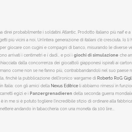
 direi probabilmente i soldatini Atlantic. Prodotto italiano più naif e
etti più vicini a noi. Un’intera generazione di italiani c’è cresciuta. I
per giocare con cugini e compagni di banco, misurando le diverse veloc
o arrivati i centimetri e i dadi… e poi i
giochi di simulazione
che anc
, schiacciata dalla concorrenza dei giocattoli giapponesi ispirati ai car
niti a mano come non se ne fanno più, contrabbandandoli nel suo paese 
lla, finché la pubblicazione dell’ironico wargame di
Roberto RoG Gigli
 Italia: con gli amici della
Nexus Editrice
li abbiamo rimessi in funzio
carretti egizi e i
Panzergrenadieren
della seconda guerra mondiale, p
he è in me si è potuto togliere l’incredibile sfizio di ordinare alla fabbri
permettere andando in tabaccheria con una moneta da 100 lire…