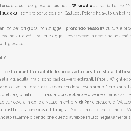
toria
di alcuni dei giocattoli più noti a
Wikiradio
su Rai Radio Tre. Men
l sudoku
”, sempre per le edizioni Gallucci. Poiché ha avuto un bel 
attutto per chi gioca, non sfugge il
profondo nesso
tra cultura e pro
l’indagine sui confini tra i due oggetti, che spesso intersecano anziché
e di giocattoli.
li?
pito è
la quantità di adulti di successo la cui vita è stata, tut
 alla vita adulta, ma ci sono casi davvero eclatanti. I fratelli Wright e
gnando di volare loro stessi, e decenni dopo inventarono l’aeroplano. 
o libretti e giornalini in miniatura: poi crebbero e divennero famosissim
agica ricevuta in dono a Natale
,
mentre
Nick Park
, creatore di Walla
plastilina e la cinepresa di famiglia… Non è un caso che quando il Me
anciato l’allarme dicendo che questo avrebbe influito negativamente 