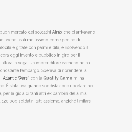
 a buon mercato dei soldatini
Airfix
che ci arrivavano
o li ho anche usati moltissimo come pedine di
ità e gittate con palmi e dita, e risolvendo il
ora oggi invento e pubblico in giro per il
toni allora in voga. Un imprenditore iracheno ne ha
nonostante l’embargo. Sperava di riprendere la
 “Atlantic Wars”
con la
Quality Game
mi ha
ne. È stata una grande soddisfazione riportare nei
er la gioia di tanti altri ex bambini della mia
ca 120.000 soldatini tutti assieme, anziché limitarsi