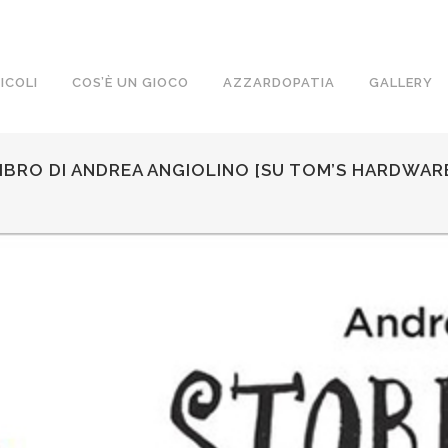
ICOLI
COS’È UN GIOCO
AZZARDOPATIA
GALLERY
LIBRO DI ANDREA ANGIOLINO [SU TOM’S HARDWAR