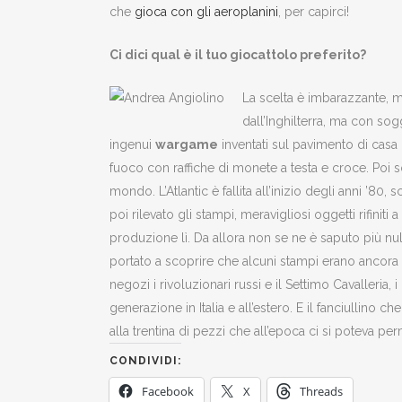
che
gioca con gli aeroplanini
, per capirci!
Ci dici qual è il tuo giocattolo preferito?
La scelta è imbarazzante, ma
dall’Inghilterra, ma con sogg
ingenui
wargame
inventati sul pavimento di casa 
fuoco con raffiche di monete a testa e croce. Poi son
mondo. L’Atlantic è fallita all’inizio degli anni ’80
poi rilevato gli stampi, meravigliosi oggetti rifi
produzione lì. Da allora non se ne è saputo più nu
portato a scoprire che alcuni stampi erano ancora in
negozi i rivoluzionari russi e il Settimo Cavalleria, i 
generazione in Italia e all’estero. E il fanciullino c
alla trentina di pezzi che all’epoca ci si poteva 
CONDIVIDI:
Facebook
X
Threads