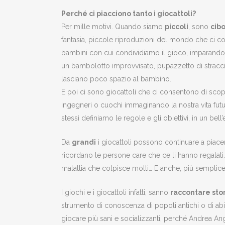
Perché ci piacciono tanto i giocattoli?
Per mille motivi. Quando siamo
piccoli
, sono
cib
fantasia, piccole riproduzioni del mondo che ci cons
bambini con cui condividiamo il gioco, imparando c
un bambolotto improvvisato, pupazzetto di stracci, 
lasciano poco spazio al bambino.
E poi ci sono giocattoli che ci consentono di scop
ingegneri o cuochi immaginando la nostra vita futura
stessi definiamo le regole e gli obiettivi, in un bel
Da
grandi
i giocattoli possono continuare a piace
ricordano le persone care che ce li hanno regalati.
malattia che colpisce molti… E anche, più semplicem
I giochi e i giocattoli infatti, sanno
raccontare stor
strumento di conoscenza di popoli antichi o di abit
giocare più sani e socializzanti, perché Andrea Ang