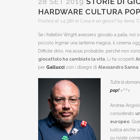
28 SET 2019
STORIE DI GI
HARDWARE CULTURA POP
Posted at 14:38h
in
Cosa è un gioco?
by
Anna '
Se i fratellini Wright avessero giocato a palla, n
piccolo Ingmar una lanterna magica, il cinema ogg
Difficile dirlo, ma assai probabile, perché non sono
giocattolo ha cambiato la vita
. Li ha scoperti
A
per
Gallucci
con i disegni di
Alessandro Sanna
.
Tutte le domand
pop!
>^^<
Andrea Angiolin
considerato
un
europeo
. Que
ludica anche su
su riviste com