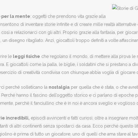
o per la mente
: oggetti che prendono vita grazie alla
entono di inventare storie infinite e di creare mille realtà alternative
osì a relazionarci con gli altri. Proprio grazie alla fantasia, per g
un disegno ritagliato. Anzi, giocattoli troppo definiti a volte affasc
rire le
leggi fisiche
che regolano il mondo, di mettere alla prova le nos
. E giocattoli come la palla, le biglie, i soldatini che si prestano a d
l’esercizio di creatività condivisa con chiunque abbia voglia di giocare 
rci perché solleticano la
nostalgia
per quella che è stata, o che avreb
 Perché hanno il fascino dell’oggetto storico e ci parlano di epoche p
ente, perché il fanciullino che è in noi è ancora sveglio e voglioso d
ie incredibili,
episodi avvincenti e fatti curiosi, oltre a insegnare mol
anti di altri continenti senza spostarci da casa. Ecco perché questo l
iolino è prima di tutto un giocatore, uno di quelli che ama stare al tav