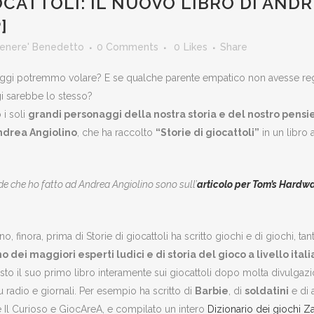
OCATTOLI: IL NUOVO LIBRO DI AND
]
Cenere' Benedetto
0 Comments
0
Likes
Share
oi oggi potremmo volare? E se qualche parente empatico non avesse reg
i sarebbe lo stesso?
 i soli
grandi personaggi della nostra storia e del nostro pensie
ndrea Angiolino
, che ha raccolto
“Storie di giocattoli”
in un libro
e che ho fatto ad Andrea Angiolino sono sull’
articolo per Tom’s Hardwa
o, finora, prima di Storie di giocattoli ha scritto giochi e di giochi, ta
o dei maggiori esperti ludici e di storia del gioco a livello ital
sto il suo primo libro interamente sui giocattoli dopo molta divulgazi
 radio e giornali. Per esempio ha scritto di
Barbie
, di
soldatini
e di a
e Il Curioso e GiocAreA, e compilato un intero
Dizionario dei giochi Za