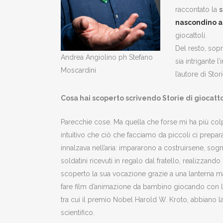
raccontato la
s
nascondino a
giocattoli.
Del resto, sopr
Andrea Angiolino ph Stefano
sia intrigante 
Moscardini
l’autore di Stori
Cosa hai scoperto scrivendo Storie di giocatto
Parecchie cose. Ma quella che forse mi ha più col
intuitivo che ciò che facciamo da piccoli ci prepara
innalzava nell’aria: impararono a costruirsene, so
soldatini ricevuti in regalo dal fratello, realizzand
scoperto la sua vocazione grazie a una lanterna m
fare film d’animazione da bambino giocando con la 
tra cui il premio Nobel Harold W. Kroto, abbiano l
scientifico.