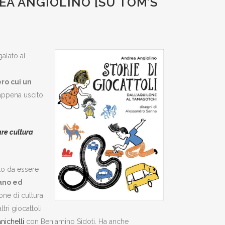
REA ANGIOLINO [SU TOM’S
alato al
ro cui un
 appena uscito
re cultura
nto da essere
iano ed
one di cultura
ltri giocattoli
nichelli
con Beniamino Sidoti. Ha anche