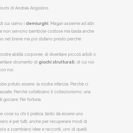
 di cui siamo i
demiurghi
. Magari assieme ad altri
iocare non servono bambole costose ma basta anche
inano nel breve ma poi stufano presto perché
tre abilità corporee, di diventare piccoli artisti o
iventare strumento di
giochi strutturati
, di cui noi
con noi.
be potuto essere, la nostra infanzia. Perché ci
assate. Perché solleticano il collezionismo, una
i giocare. Per fortuna.
te cose su chi li pratica, tanto da essere uno
ibero è per tutti, anche per recuperare modi di
olo a scambiarsi idee e racconti, uno di quelli