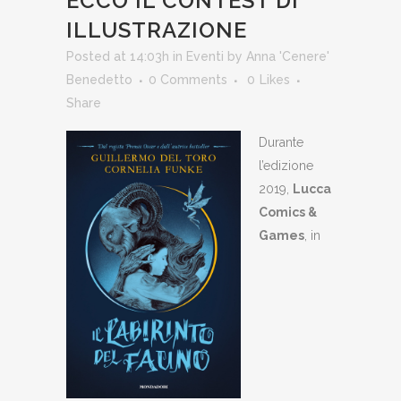
ECCO IL CONTEST DI
ILLUSTRAZIONE
Posted at 14:03h
in
Eventi
by
Anna 'Cenere'
Benedetto
0 Comments
0
Likes
Share
Durante
l’edizione
2019,
Lucca
Comics &
Games
, in