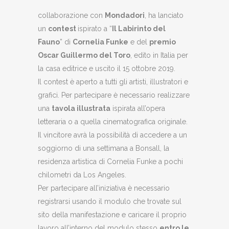
collaborazione con
Mondadori
, ha lanciato
un
contest
ispirato a “
Il Labirinto del
Fauno
” di
Cornelia Funke
e del
premio
Oscar Guillermo del Toro
, edito in Italia per
la casa editrice e uscito il 15 ottobre 2019.
Il contest è aperto a tutti gli artisti, illustratori e
grafici. Per partecipare è necessario realizzare
una
tavola illustrata
ispirata all’opera
letteraria o a quella cinematografica originale.
Il vincitore avrà la possibilità di accedere a un
soggiorno di una settimana a Bonsall, la
residenza artistica di Cornelia Funke a pochi
chilometri da Los Angeles.
Per partecipare all’iniziativa è necessario
registrarsi usando il modulo che trovate sul
sito della manifestazione e caricare il proprio
lavoro all’interno del modulo stesso
entro le