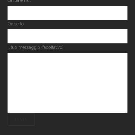
La tua email
Oggetto
Il tuo messaggio (facoltativo)