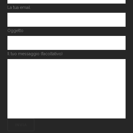
La tua email
Oggetto
Il tuo messaggio (facoltativo)