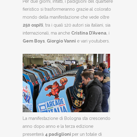
Per due giorni, infatti, i padiglioni del quartiere
fieristico si trasformeranno grazie al colorato
mondo della manifestazione che vede oltre
250 ospiti
, tra i quali 120 autori sia italiani, sia
internazionali, ma anche
Cristina D’Avena
, i
Gem Boys
,
Giorgio Vanni
e vari youtubers.
La manifestazione di Bologna sta crescendo
anno dopo anno e la terza edizione
presenterà
4 padiglioni
per un totale di