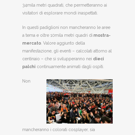
34mila metri quadrati, che permetteranno ai
visitatori di esplorare mondi inaspettati.
In questi padiglioni non mancheranno le aree
a tema e oltre 10mila metri quadri di
mostra-
mercato
. Valore aggiunto della
manifestazione, gli eventi – calcolati attorno al
centinaio – che si svilupperanno nei
dieci
palchi
continuamente animati dagli ospiti.
Non
mancheranno i colorati cosplayer, sia