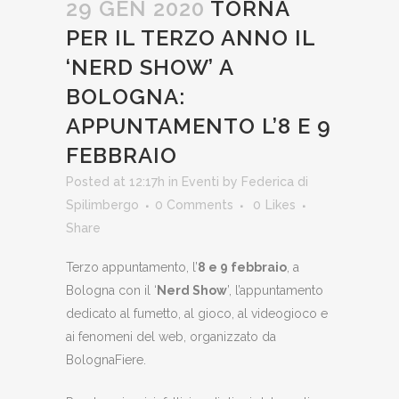
29 GEN 2020
TORNA
PER IL TERZO ANNO IL
‘NERD SHOW’ A
BOLOGNA:
APPUNTAMENTO L’8 E 9
FEBBRAIO
Posted at 12:17h
in
Eventi
by
Federica di
Spilimbergo
0 Comments
0
Likes
Share
Terzo appuntamento, l’
8 e 9 febbraio
, a
Bologna con il ‘
Nerd Show
’, l’appuntamento
dedicato al fumetto, al gioco, al videogioco e
ai fenomeni del web, organizzato da
BolognaFiere.