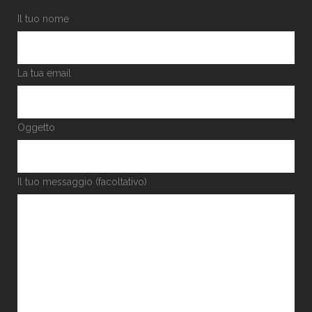
Il tuo nome
La tua email
Oggetto
Il tuo messaggio (facoltativo)