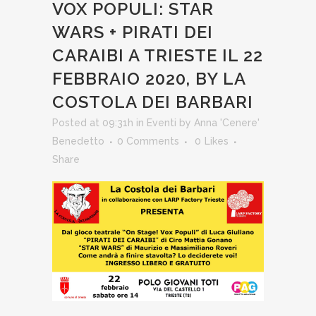
VOX POPULI: STAR
WARS + PIRATI DEI
CARAIBI A TRIESTE IL 22
FEBBRAIO 2020, BY LA
COSTOLA DEI BARBARI
Posted at 09:31h
in
Eventi
by
Anna 'Cenere'
Benedetto
0 Comments
0
Likes
Share