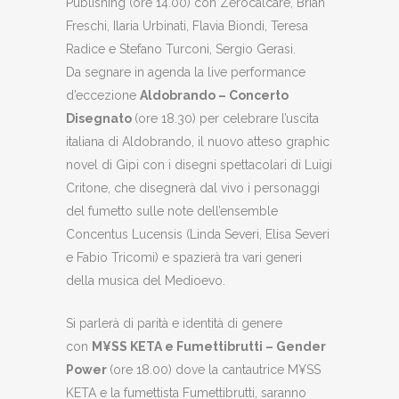
Publishing (ore 14.00) con Zerocalcare, Brian
Freschi, Ilaria Urbinati, Flavia Biondi, Teresa
Radice e Stefano Turconi, Sergio Gerasi.
Da segnare in agenda la live performance
d’eccezione
Aldobrando – Concerto
Disegnato
(ore 18.30) per celebrare l’uscita
italiana di Aldobrando, il nuovo atteso graphic
novel di Gipi con i disegni spettacolari di Luigi
Critone, che disegnerà dal vivo i personaggi
del fumetto sulle note dell’ensemble
Concentus Lucensis (Linda Severi, Elisa Severi
e Fabio Tricomi) e spazierà tra vari generi
della musica del Medioevo.
Si parlerà di parità e identità di genere
con
M¥SS KETA e Fumettibrutti – Gender
Power
(ore 18.00) dove la cantautrice M¥SS
KETA e la fumettista Fumettibrutti, saranno