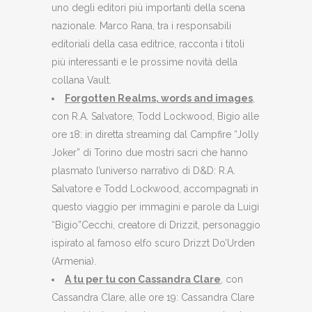
uno degli editori più importanti della scena
nazionale. Marco Rana, tra i responsabili
editoriali della casa editrice, racconta i titoli
più interessanti e le prossime novità della
collana Vault.
Forgotten Realms, words and images
,
con R.A. Salvatore, Todd Lockwood, Bigio alle
ore 18: in diretta streaming dal Campfire “Jolly
Joker” di Torino due mostri sacri che hanno
plasmato l’universo narrativo di D&D: R.A.
Salvatore e Todd Lockwood, accompagnati in
questo viaggio per immagini e parole da Luigi
“Bigio”Cecchi, creatore di Drizzit, personaggio
ispirato al famoso elfo scuro Drizzt Do’Urden
(Armenia).
A tu per tu con Cassandra Clare
, con
Cassandra Clare, alle ore 19: Cassandra Clare