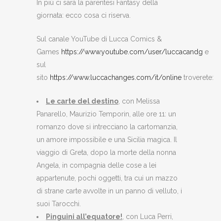
In più ci sarà la parentesi Fantasy della
giornata: ecco cosa ci riserva.
Sul canale YouTube di Lucca Comics &
Games
https://www.youtube.com/user/luccacandg
e
sul
sito
https://www.luccachanges.com/it/online
troverete:
Le carte del destino
, con Melissa
Panarello, Maurizio Temporin, alle ore 11: un
romanzo dove si intrecciano la cartomanzia,
un amore impossibile e una Sicilia magica. Il
viaggio di Greta, dopo la morte della nonna
Angela, in compagnia delle cose a lei
appartenute, pochi oggetti, tra cui un mazzo
di strane carte avvolte in un panno di velluto, i
suoi Tarocchi.
Pinguini all’equatore!
, con Luca Perri,