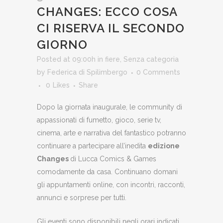
CHANGES: ECCO COSA
CI RISERVA IL SECONDO
GIORNO
Posted at 09:00h
in
fiere
,
Senza categoria
by
Federica di Spilimbergo
0 Comments
0
Likes
Share
Dopo la giornata inaugurale, le community di
appassionati di fumetto, gioco, serie tv,
cinema, arte e narrativa del fantastico potranno
continuare a partecipare all’inedita
edizione
Changes
di Lucca Comics & Games
comodamente da casa. Continuano domani
gli appuntamenti online, con incontri, racconti,
annunci e sorprese per tutti.
Gli eventi sono disponibili negli orari indicati