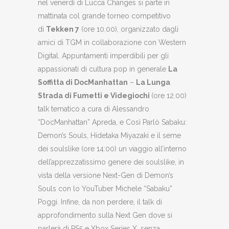
nel venerdì di Lucca Changes si parte in
mattinata col grande torneo competitivo
di
Tekken 7
(ore 10.00), organizzato dagli
amici di TGM in collaborazione con Western
Digital. Appuntamenti imperdibili per gli
appassionati di cultura pop in generale
La
Soffitta di DocManhattan
–
La Lu
nga
Strada di Fumetti e Videgiochi
(ore 12.00)
talk tematico a cura di Alessandro
“DocManhattan” Apreda, e Così Parlò Sabaku:
Demon’s Souls, Hidetaka Miyazaki e il seme
dei soulslike (ore 14:00) un viaggio all’interno
dell’apprezzatissimo genere dei soulslike, in
vista della versione Next-Gen di Demon’s
Souls con lo YouTuber Michele “Sabaku”
Poggi. Infine, da non perdere, il talk di
approfondimento sulla Next Gen dove si
parlerà di PS5 e Xbox Series X, senza