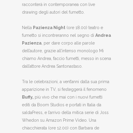
racconterà in contemporanea con live
drawing degli autori del fumetto.
Nella
Pazienza Night
(ore 18.00) teatro e
fumetto si incontreranno nel segno di
Andrea
Pazienza
, per dare corpo alle parole
dell’autore, grazie all’intenso monologo Mi
chiamo Andrea, faccio fumetti, messo in scena
dall’attore Andrea Santonastaso.
Tra le celebrazioni, a vent’anni dalla sua prima
apparizione in TV, si festeggerà il fenomeno
Buffy,
più vivo che mai con i nuovi fumetti
editi da Boom Studios e portati in Italia da
saldaPress, e l’arrivo della mitica serie di Joss
Whedon su Amazon Prime Video. Una
chiacchierata (ore 12.00) con Barbara de