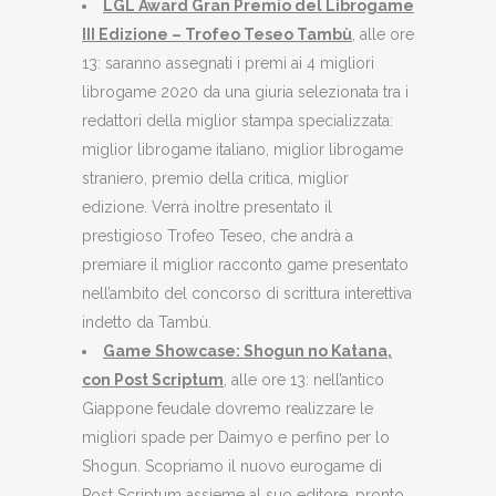
LGL Award Gran Premio del Librogame
III Edizione – Trofeo Teseo Tambù
, alle ore
13: saranno assegnati i premi ai 4 migliori
librogame 2020 da una giuria selezionata tra i
redattori della miglior stampa specializzata:
miglior librogame italiano, miglior librogame
straniero, premio della critica, miglior
edizione. Verrà inoltre presentato il
prestigioso Trofeo Teseo, che andrà a
premiare il miglior racconto game presentato
nell’ambito del concorso di scrittura interettiva
indetto da Tambù.
Game Showcase: Shogun no Katana,
con Post Scriptum
, alle ore 13: nell’antico
Giappone feudale dovremo realizzare le
migliori spade per Daimyo e perfino per lo
Shogun. Scopriamo il nuovo eurogame di
Post Scriptum assieme al suo editore, pronto