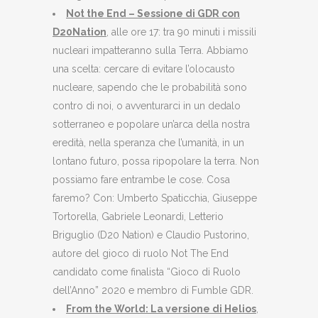
Not the End – Sessione di GDR con
D20Nation
, alle ore 17: tra 90 minuti i missili
nucleari impatteranno sulla Terra. Abbiamo
una scelta: cercare di evitare l’olocausto
nucleare, sapendo che le probabilità sono
contro di noi, o avventurarci in un dedalo
sotterraneo e popolare un’arca della nostra
eredità, nella speranza che l’umanità, in un
lontano futuro, possa ripopolare la terra. Non
possiamo fare entrambe le cose. Cosa
faremo? Con: Umberto Spaticchia, Giuseppe
Tortorella, Gabriele Leonardi, Letterio
Briguglio (D20 Nation) e Claudio Pustorino,
autore del gioco di ruolo Not The End
candidato come finalista “Gioco di Ruolo
dell’Anno” 2020 e membro di Fumble GDR.
From the World: La versione di Helios
,