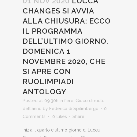
01 NOV 2020
LUCCA
CHANGES SI AVVIA
ALLA CHIUSURA: ECCO
IL PROGRAMMA
DELL’ULTIMO GIORNO,
DOMENICA 1
NOVEMBRE 2020, CHE
SI APRE CON
RUOLIMPIADI
ANTOLOGY
Posted at 09:30h
in
fiere
,
Gioco di ruolo
dell'anno
by
Federica di Spilimbergo
0
Comments
0
Likes
Share
Inizia il quarto e ultimo giorno di Lucca