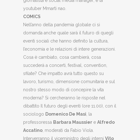
giornalista e social media manager; e la
youtuber Mmarti nao.
COMICS
Nell’anno della pandemia globale ci si
domanda anche quale sarà il futuro di quegli
eventi sociali che hanno definito la cultura,
l’economia e le relazioni di intere generazioni.
Cosa è cambiato, cosa cambierà, cosa
succederà a concerti, festival, convention,
sfilate? Che impatto avrà tutto questo su
lavoro, turismo, dimensione comunitaria e sul
nostro stesso modo di concepire la vita
moderna? Si cercheranno le risposte nel
dibattito Il futuro degli eventi (ore 11.00), con il
sociologo
Domenico De Masi
, la
professoressa
Barbara Maussier
e
Alfredo
Accatino
, moderati da Fabio Viola.
Interverranno il viceministro degli interni
Vito