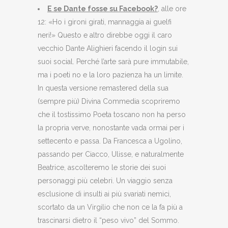
E se Dante fosse su Facebook?
, alle ore
12: «Ho i gironi girati, mannaggia ai guelfi
neri!» Questo e altro direbbe oggi il caro
vecchio Dante Alighieri facendo il login sui
suoi social. Perché l’arte sarà pure immutabile,
ma i poeti no e la loro pazienza ha un limite.
In questa versione remastered della sua
(sempre più) Divina Commedia scopriremo
che il tostissimo Poeta toscano non ha perso
la propria verve, nonostante vada ormai per i
settecento e passa. Da Francesca a Ugolino,
passando per Ciacco, Ulisse, e naturalmente
Beatrice, ascolteremo le storie dei suoi
personaggi più celebri. Un viaggio senza
esclusione di insulti ai più svariati nemici,
scortato da un Virgilio che non ce la fa più a
trascinarsi dietro il “peso vivo” del Sommo.