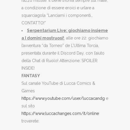
razzo missile. Il bene trionfa sempre sul male,
a condizione di essere eroici e urlare a
squarciagola “Lanciami i componenti…
CONTATTO!”
Serpentarium Live: giochiamo insieme
a I domini mostruosi!
, alle ore 22: giochiamo
l’avventura “da Torneo” de L’Ultima Torcia,
presentata durante il Discord Day, con l’aiuto
della Chat di Ruolo! Attenzione: SPOILER
INSIDE!
FANTASY
Sul canale YouTube di Lucca Comics &
Games
https://www.youtube.com/user/luccacandg
e
sul sito
https://www.luccachanges.com/it/online
troverete: