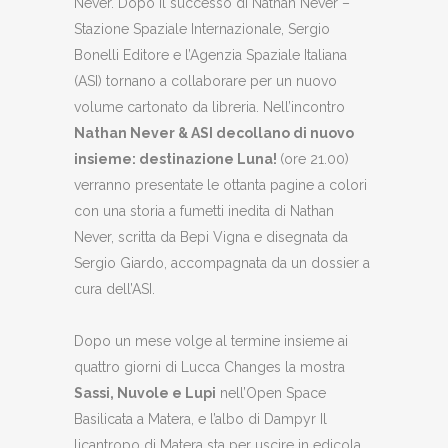
Never. Dopo il successo di Nathan Never –
Stazione Spaziale Internazionale, Sergio
Bonelli Editore e l’Agenzia Spaziale Italiana
(ASI) tornano a collaborare per un nuovo
volume cartonato da libreria. Nell’incontro
Nathan Never & ASI decollano di nuovo
insieme: destinazione Luna!
(ore 21.00)
verranno presentate le ottanta pagine a colori
con una storia a fumetti inedita di Nathan
Never, scritta da Bepi Vigna e disegnata da
Sergio Giardo, accompagnata da un dossier a
cura dell’ASI.
Dopo un mese volge al termine insieme ai
quattro giorni di Lucca Changes la mostra
Sassi, Nuvole e Lupi
nell’Open Space
Basilicata a Matera, e l’albo di Dampyr Il
licantropo di Matera sta per uscire in edicola.