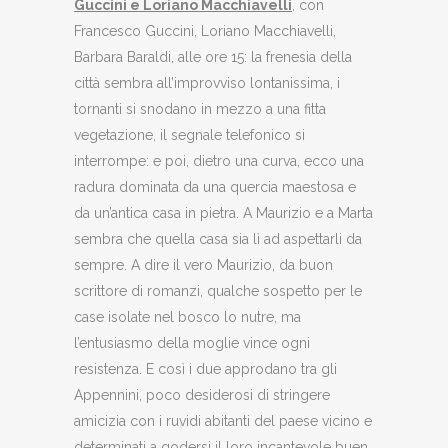
Guccini e Loriano Macchiavelli
, con
Francesco Guccini, Loriano Macchiavelli,
Barbara Baraldi, alle ore 15: la frenesia della
città sembra all’improvviso lontanissima, i
tornanti si snodano in mezzo a una fitta
vegetazione, il segnale telefonico si
interrompe: e poi, dietro una curva, ecco una
radura dominata da una quercia maestosa e
da un’antica casa in pietra. A Maurizio e a Marta
sembra che quella casa sia lì ad aspettarli da
sempre. A dire il vero Maurizio, da buon
scrittore di romanzi, qualche sospetto per le
case isolate nel bosco lo nutre, ma
l’entusiasmo della moglie vince ogni
resistenza. E così i due approdano tra gli
Appennini, poco desiderosi di stringere
amicizia con i ruvidi abitanti del paese vicino e
determinati a godersi il loro incantevole buen