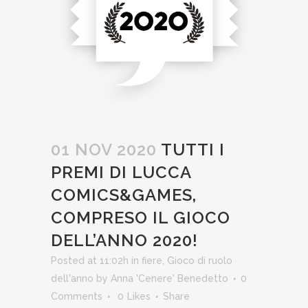
01 NOV 2020
TUTTI I
PREMI DI LUCCA
COMICS&GAMES,
COMPRESO IL GIOCO
DELL’ANNO 2020!
Posted at 11:02h
in
fiere
,
Gioco di ruolo
dell'anno
by
Anna 'Cenere' Benedetto
0
Comments
0
Likes
Share