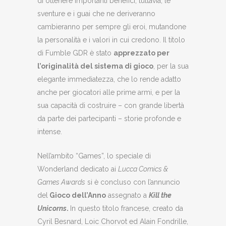
di ottenere importanti benefici; tuttavia, le
sventure e i guai che ne deriveranno
cambieranno per sempre gli eroi, mutandone
la personalità e i valori in cui credono. Il titolo
di Fumble GDR è stato
apprezzato per
l’originalità del sistema di gioco
, per la sua
elegante immediatezza, che lo rende adatto
anche per giocatori alle prime armi, e per la
sua capacità di costruire – con grande libertà
da parte dei partecipanti – storie profonde e
intense.
Nell’ambito “Games”, lo speciale di
Wonderland dedicato ai
Lucca Comics &
Games Awards
si è concluso con l’annuncio
del
Gioco dell’Anno
assegnato a
Kill the
Unicorns
.
In questo titolo francese, creato da
Cyril Besnard, Loic Chorvot ed Alain Fondrille,