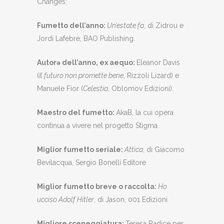
Changes:
Fumetto dell’anno:
Un’estate fa
, di Zidrou e
Jordi Lafebre, BAO Publishing.
Autorǝ dell’anno, ex aequo:
Eleanor Davis
(
Il futuro non promette bene
, Rizzoli Lizard) e
Manuele Fior (
Celestia
, Oblomov Edizioni).
Maestro del fumetto:
AkaB, la cui opera
continua a vivere nel progetto Stigma.
Miglior fumetto seriale:
Attica
, di Giacomo
Bevilacqua, Sergio Bonelli Editore
Miglior fumetto breve o raccolta:
Ho
ucciso Adolf Hitler
, di Jason, 001 Edizioni
Migliore sceneggiatura:
Teresa Radice per