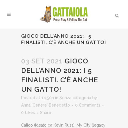
GIOCO DELL’ANNO 2021: I 5
FINALISTI. C’È ANCHE UN GATTO!
03 SET 2021
GIOCO
DELL’ANNO 2021: I 5
FINALISTI. C’È ANCHE
UN GATTO!
Posted at 14:50h
in
Senza categoria
by
Anna 'Cenere' Benedetto
0 Comments
0
Likes
Share
Calico (ideato da Kevin Russ), My City (legacy