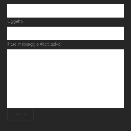
Oggetto
Il tuo messaggio (facoltativo)