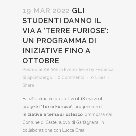
19 MAR 2022
GLI
STUDENTI DANNO IL
VIA A ‘TERRE FURIOSE’:
UN PROGRAMMA DI
INIZIATIVE FINO A
OTTOBRE
Posted at 08:00h
in
Eventi
,
fiere
by
Federica
di Spilimbergo
0 Comments
0
Likes
Share
Ha ufficialmente preso il via il 18 marzo il
progetto ‘
Terre Furiose’
, programma di
iniziative a tema ariostesco
, promossa dal
Comune di Castelnuovo di Garfagnana, in
collaborazione con Lucca Crea.