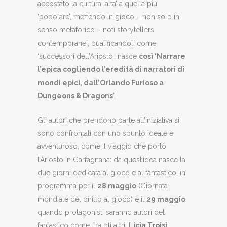
accostato la cultura ‘alta’ a quella più
‘popolare’, mettendo in gioco – non solo in
senso metaforico – noti storytellers
contemporanei, qualificandoli come
‘successori dell’Ariosto’: nasce
così ‘Narrare
l’epica cogliendo l’eredità di narratori di
mondi epici, dall’Orlando Furioso a
Dungeons & Dragons
’.
Gli autori che prendono parte all’iniziativa si
sono confrontati con uno spunto ideale e
avventuroso, come il viaggio che portò
l’Ariosto in Garfagnana: da quest’idea nasce la
due giorni dedicata al gioco e al fantastico, in
programma per il
28 maggio
(Giornata
mondiale del diritto al gioco) e il
29 maggio
,
quando protagonisti saranno autori del
fantastico come, tra gli altri,
Licia Troisi,