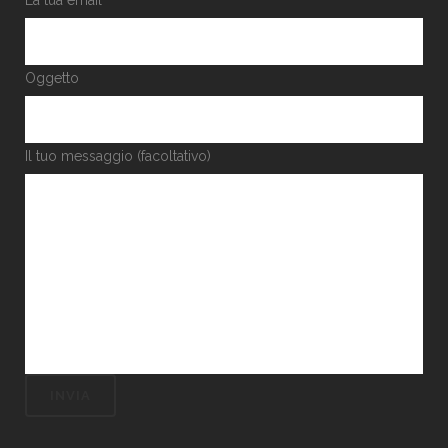
La tua email
Oggetto
Il tuo messaggio (facoltativo)