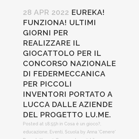
28 APR 2022
EUREKA!
FUNZIONA! ULTIMI
GIORNI PER
REALIZZARE IL
GIOCATTOLO PER IL
CONCORSO NAZIONALE
DI FEDERMECCANICA
PER PICCOLI
INVENTORI PORTATO A
LUCCA DALLE AZIENDE
DEL PROGETTO LU.ME.
Posted at 18:55h
in
Cosa è un gioco?
,
educazione
,
Eventi
,
Scuola
by
Anna 'Cenere'