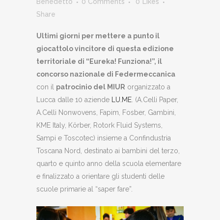
Benedetto
0 Comments
0
Likes
Share
Ultimi giorni per mettere a punto il
giocattolo vincitore di questa edizione
territoriale di “Eureka! Funziona!”, il
concorso nazionale di Federmeccanica
con il
patrocinio del MIUR
organizzato a
Lucca dalle 10 aziende
LU.ME
. (A.Celli Paper,
A.Celli Nonwovens, Fapim, Fosber, Gambini,
KME Italy, Körber, Rotork Fluid Systems,
Sampi e Toscotec) insieme a Confindustria
Toscana Nord, destinato ai bambini del terzo,
quarto e quinto anno della scuola elementare
e finalizzato a orientare gli studenti delle
scuole primarie al “saper fare”.