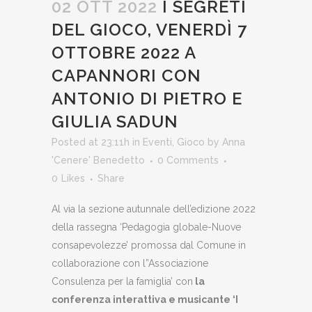
02 OTT 2022
I SEGRETI
DEL GIOCO, VENERDÌ 7
OTTOBRE 2022 A
CAPANNORI CON
ANTONIO DI PIETRO E
GIULIA SADUN
Posted at 23:11h
in
Eventi
,
Gioco
by
Anna
'Cenere' Benedetto
0 Comments
0
Likes
Share
Al via la sezione autunnale dell’edizione 2022
della rassegna ‘Pedagogia globale-Nuove
consapevolezze’ promossa dal Comune in
collaborazione con l”Associazione
Consulenza per la famiglia’ con
la
conferenza interattiva e musicante ‘I