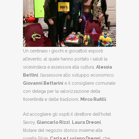
Un centinaio i giochi e giocattoli esposti
all’evento, al quale hanno portato i saluti la
vicesindaca e assessora alla cultura,
Alessia
Bettini
, l’assessore allo sviluppo economico
Giovanni Bettarini
e il consigliere comunale
con delega per la valorizzazione della
fiorentinità e delle tradizioni,
Mirco Rufilli
.
Ad accogliere gli ospiti il direttore dell’hotel
Savoy,
Giancarlo Rizzi
,
Laura Dreoni
,
titolare del negozio storico insieme alla
sorella Silvia,
Carla e Luciano Dreoni
, che