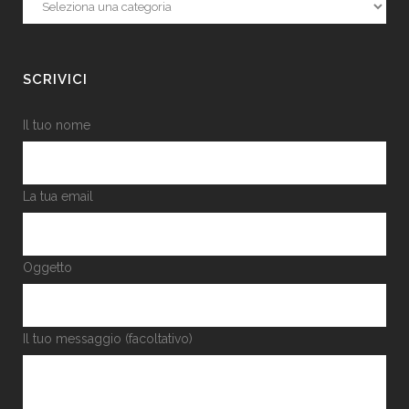
Categorie
SCRIVICI
Il tuo nome
La tua email
Oggetto
Il tuo messaggio (facoltativo)