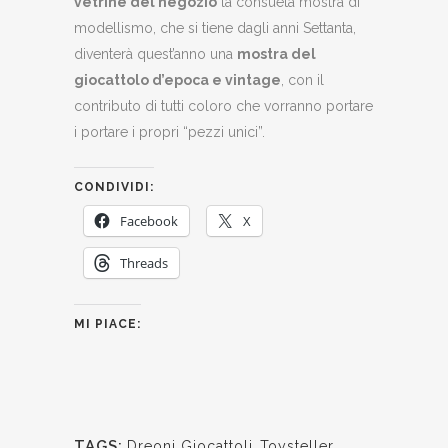
vetrine del negozio
la consueta mostra di
modellismo, che si tiene dagli anni Settanta,
diventerà quest’anno una
mostra del
giocattolo d’epoca e vintage
, con il
contributo di tutti coloro che vorranno portare
i portare i propri “pezzi unici”.
CONDIVIDI:
Facebook
X
Threads
MI PIACE:
TAGS:
Dreoni Giocattoli
,
Toysteller