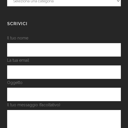
SCRIVICI
Il tuo nome
La tua email
Oggetto
Il tuo messaggio (facoltativo)