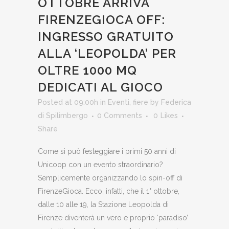
OTTOBRE ARRIVA
FIRENZEGIOCA OFF:
INGRESSO GRATUITO
ALLA ‘LEOPOLDA’ PER
OLTRE 1000 MQ
DEDICATI AL GIOCO
Posted at 09:00h
in
Eventi
,
fiere
by
Federica
di Spilimbergo
0 Comments
0
Likes
Share
Come si può festeggiare i primi 50 anni di
Unicoop con un evento straordinario?
Semplicemente organizzando lo spin-off di
FirenzeGioca. Ecco, infatti, che il 1° ottobre,
dalle 10 alle 19, la Stazione Leopolda di
Firenze diventerà un vero e proprio ‘paradiso’