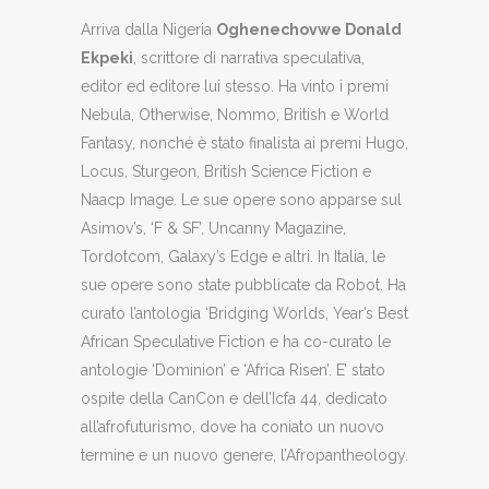
Arriva dalla Nigeria
Oghenechovwe Donald
Ekpeki
, scrittore di narrativa speculativa,
editor ed editore lui stesso. Ha vinto i premi
Nebula, Otherwise, Nommo, British e World
Fantasy, nonché è stato finalista ai premi Hugo,
Locus, Sturgeon, British Science Fiction e
Naacp Image. Le sue opere sono apparse sul
Asimov’s, ‘F & SF’, Uncanny Magazine,
Tordotcom, Galaxy’s Edge e altri. In Italia, le
sue opere sono state pubblicate da Robot. Ha
curato l’antologia ‘Bridging Worlds, Year’s Best
African Speculative Fiction e ha co-curato le
antologie ‘Dominion’ e ‘Africa Risen’. E’ stato
ospite della CanCon e dell’Icfa 44, dedicato
all’afrofuturismo, dove ha coniato un nuovo
termine e un nuovo genere, l’Afropantheology.