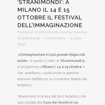
‘STRANIMONDI’: A
MILANO IL 14 E 15
OTTOBRE IL FESTIVAL
DELL’IMMAGINAZIONE
Posted at 16:28h
in
Eventi
,
fiere
by
Federica
di Spilimbergo
0 Comments
0
Likes
Share
«
L’immaginazione è il più grande rifugio che
esista
»: è questo il claim di ‘
Stranimondi 9
’,
in programma a
Milano
il
14 e 15 ottobre
e
che, quest’anno, ospita anche la 49esima
edizione dell’Italcon, la convention italiana del
fantastico.
‘Stranimondi’ è la fiera del libro fantastico che
sarà ospitata alla
Casa dei Giochi in via