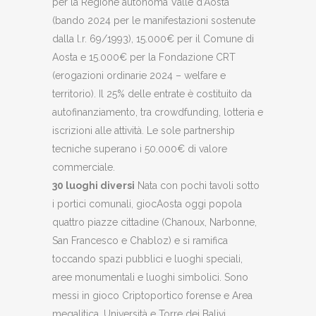
per la Regione autonoma Valle d’Aosta
(bando 2024 per le manifestazioni sostenute
dalla l.r. 69/1993), 15.000€ per il Comune di
Aosta e 15.000€ per la Fondazione CRT
(erogazioni ordinarie 2024 – welfare e
territorio). Il 25% delle entrate è costituito da
autofinanziamento, tra crowdfunding, lotteria e
iscrizioni alle attività. Le sole partnership
tecniche superano i 50.000€ di valore
commerciale.
30 luoghi diversi
Nata con pochi tavoli sotto
i portici comunali, giocAosta oggi popola
quattro piazze cittadine (Chanoux, Narbonne,
San Francesco e Chabloz) e si ramifica
toccando spazi pubblici e luoghi speciali,
aree monumentali e luoghi simbolici. Sono
messi in gioco Criptoportico forense e Area
megalitica, Università e Torre dei Balivi,