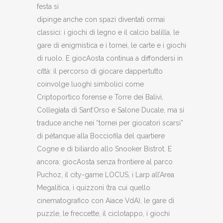
festa si
dipinge anche con spazi diventati ormai
classici: i giochi di legno e il calcio balilla, le
gare di enigmistica e i tornei, le carte e i giochi
di ruolo. E giocAosta continua a diffondersi in
città: il percorso di giocare dappertutto
coinvolge luoghi simbolici come
Criptoportico forense e Torre dei Balivi,
Collegiata di Sant’Orso e Salone Ducale, ma si
traduce anche nei “tornei per giocatori scarsi”
di pétanque alla Bocciofila del quartiere
Cogne e di biliardo allo Snooker Bistrot. E
ancora: giocAosta senza frontiere al parco
Puchoz, il city-game LOCUS, i Larp all’Area
Megalitica, i quizzoni (tra cui quello
cinematografico con Aiace VdA), le gare di
puzzle, le freccette, il ciclotappo, i giochi