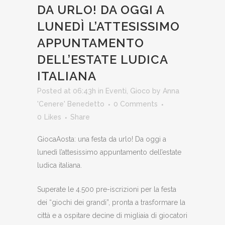
DA URLO! DA OGGI A
LUNEDÌ L’ATTESISSIMO
APPUNTAMENTO
DELL’ESTATE LUDICA
ITALIANA
Posted at 06:43h
in
Eventi
,
Gioco
by
Anna
'Cenere' Benedetto
0 Comments
0
Likes
Share
GiocaAosta: una festa da urlo! Da oggi a
lunedì l’attesissimo appuntamento dell’estate
ludica italiana.
Superate le 4.500 pre-iscrizioni per la festa
dei “giochi dei grandi”, pronta a trasformare la
città e a ospitare decine di migliaia di giocatori