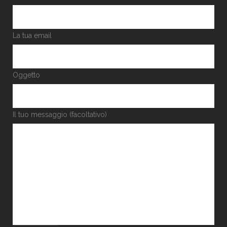
La tua email
Oggetto
Il tuo messaggio (facoltativo)