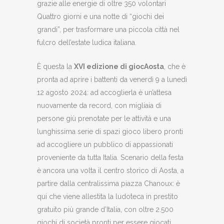
grazie alle energie di oltre 350 volontari
Quattro giorni e una notte di “giochi dei
grandi”, per trasformare una piccola città nel
fulcro dell’estate ludica italiana.
È questa la
XVI edizione di giocAosta
, che è
pronta ad aprire i battenti da venerdì 9 a lunedì
12 agosto 2024: ad accoglierla è un’attesa
nuovamente da record, con migliaia di
persone giù prenotate per le attività e una
lunghissima serie di spazi gioco libero pronti
ad accogliere un pubblico di appassionati
proveniente da tutta Italia. Scenario della festa
è ancora una volta il centro storico di Aosta, a
partire dalla centralissima piazza Chanoux: è
qui che viene allestita la ludoteca in prestito
gratuito più grande d’Italia, con oltre 2.500
giochi di società pronti per essere giocati