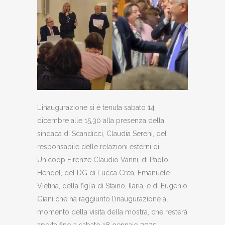
L’inaugurazione si è tenuta sabato 14
dicembre alle 15,30 alla presenza della
sindaca di Scandicci, Claudia Sereni, del
responsabile delle relazioni esterni di
Unicoop Firenze Claudio Vanni, di Paolo
Hendel, del DG di Lucca Crea, Emanuele
Vietina, della figlia di Staino, Ilaria, e di Eugenio
Giani che ha raggiunto l’inaugurazione al
momento della visita della mostra, che resterà
aperta fino a sabato 18 gennaio 2025.