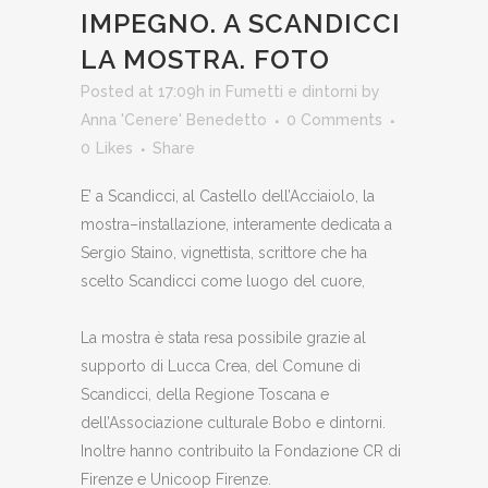
IMPEGNO. A SCANDICCI
LA MOSTRA. FOTO
Posted at 17:09h
in
Fumetti e dintorni
by
Anna 'Cenere' Benedetto
0 Comments
0
Likes
Share
E’ a Scandicci, al Castello dell’Acciaiolo, la
mostra–installazione, interamente dedicata a
Sergio Staino, vignettista, scrittore che ha
scelto Scandicci come luogo del cuore,
La mostra è stata resa possibile grazie al
supporto di Lucca Crea, del Comune di
Scandicci, della Regione Toscana e
dell’Associazione culturale Bobo e dintorni.
Inoltre hanno contribuito la Fondazione CR di
Firenze e Unicoop Firenze.