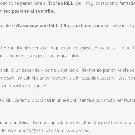
 deciso se partecipare al
Trofeo RiLL
per il miglior racconto fantast
rtecipazione al 15 aprile.
urato dall’
associazione RiLL Riflessi di Luce Lunare
, che vanta i
rror, di fantascienza e, in generale, qualsiasi storia che sia – o per t
iano inedite, originali e in lingua italiana.
di più di un decennio – come un punto di riferimento per chi vuole scri
onti, da autrici e autori residenti sia in Italia, sia all’estero. I testi 
io in formato elettronico.
ofeo RiLL saranno pubblicati in un e-book (senza alcun costo per l’auto
saranno pubblicati (sempre gratuitamente) nell’antologia del concorso c
e dell’edizione 2025 di Lucca Comics & Games.