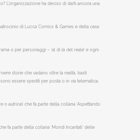
ico? L’organizzazione ha deciso di darti ancora una
l patrocinio di Lucca Comics & Games e della casa
rama o per personaggi – ‘al di là del reale’ e ogni
vere storie che vadano oltre la realtà, basti
possono essere spediti per posta o in via telematica,
re o autrice) che fa parte della collana ‘Aspettando
he fa parte della collana ‘Mondi Incantati’ delle