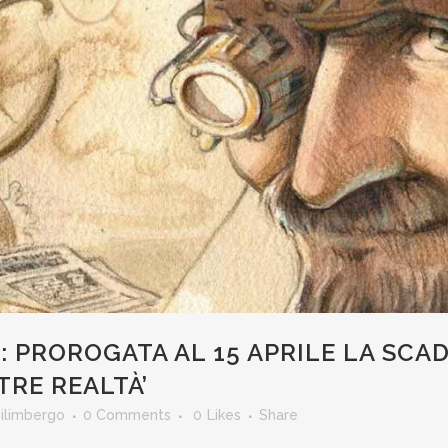
: PROROGATA AL 15 APRILE LA SCA
TRE REALTÀ’
pilimbergo
0 Comments
0
Likes
Share