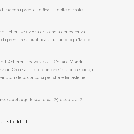
ti racconti premiati o finalisti delle passate
che i lettori-selezionatori siano a conoscenza
onti da premiare e pubblicare nell’antologia ‘Mondi
po’ ed. Acheron Books 2024 – Collana Mondi
in Croazia. Il libro contiene 14 storie e, cioè, i
incitori dei 4 concorsi per storie fantastiche,
nel capoluogo toscano dal 29 ottobre al 2
 sul
sito di RiLL