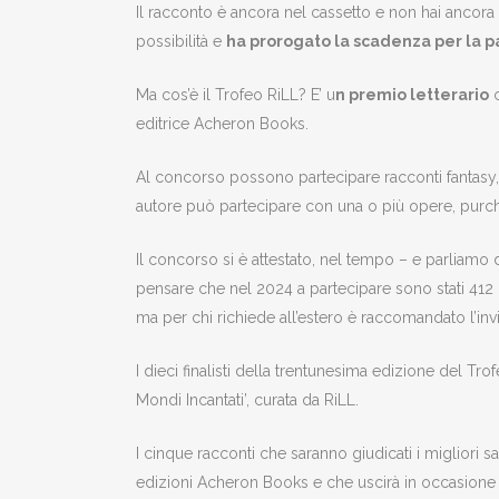
Il racconto è ancora nel cassetto e non hai ancora
possibilità e
ha prorogato la scadenza per la pa
Ma cos’è il Trofeo RiLL? E’ u
n premio letterario
c
editrice Acheron Books.
Al concorso possono partecipare racconti fantasy, ho
autore può partecipare con una o più opere, purché s
Il concorso si è attestato, nel tempo – e parliamo 
pensare che nel 2024 a partecipare sono stati 412 racc
ma per chi richiede all’estero è raccomandato l’inv
I dieci finalisti della trentunesima edizione del Tr
Mondi Incantati’, curata da RiLL.
I cinque racconti che saranno giudicati i migliori 
edizioni Acheron Books e che uscirà in occasion