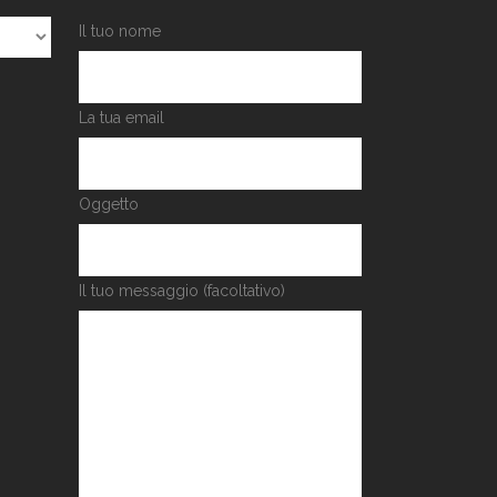
Il tuo nome
La tua email
Oggetto
Il tuo messaggio (facoltativo)