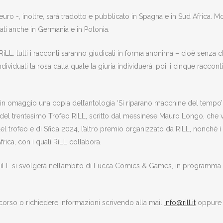
euro -, inoltre, sarà tradotto e pubblicato in Spagna e in Sud Africa. Mol
ati anche in Germania e in Polonia.
a RiLL: tutti i racconti saranno giudicati in forma anonima – cioè senza 
individuati la rosa dalla quale la giuria individuerà, poi, i cinque racc
à in omaggio una copia dell’antologia ‘Si riparano macchine del tem
el trentesimo Trofeo RiLL, scritto dal messinese Mauro Longo, che vive 
l trofeo e di Sfida 2024, l’altro premio organizzato da RiLL, nonché i v
frica, con i quali RiLL collabora.
iLL si svolgerà nell’ambito di Lucca Comics & Games, in programma 
corso o richiedere informazioni scrivendo alla mail
info@rill.it
oppure