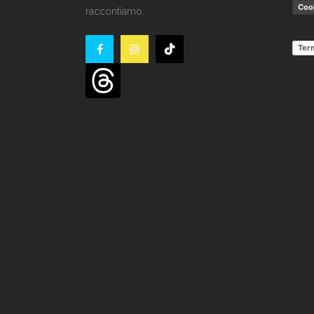
Cook
raccontiamo.
Term