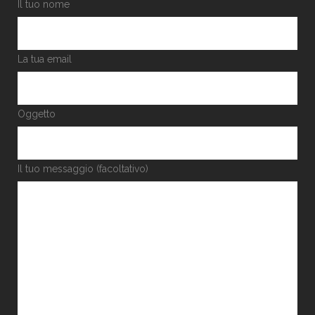
Il tuo nome
La tua email
Oggetto
Il tuo messaggio (facoltativo)