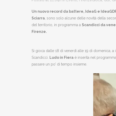
Posted at 21:04h
in
Eventi
,
FirenzeGioca
,
Gdr
,
Gi
Un nuovo record da battere, IdeaG e IdeaGDR,
Sciarra
, sono solo alcune delle novità della sec
del territorio, in programma a
Scandicci da vene
Firenze.
Si gioca dalle 18 di venerdì alle 19 di domenica, a
Scandicci.
Ludo in Fiera
è inserita nel programm
passare un po’ di tempo insieme.