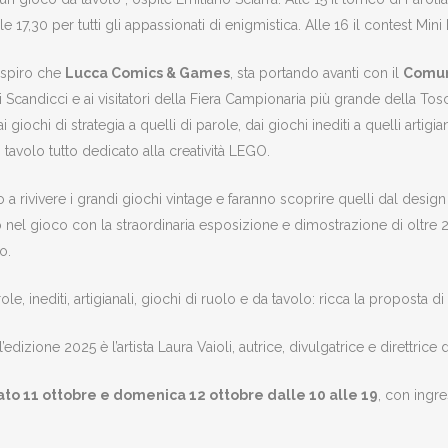
7,30 per tutti gli appassionati di enigmistica. Alle 16 il contest Mini 
respiro che
Lucca Comics & Games
, sta portando avanti con il
Comun
à di Scandicci e ai visitatori della Fiera Campionaria più grande della T
 giochi di strategia a quelli di parole, dai giochi inediti a quelli artigi
n tavolo tutto dedicato alla creatività LEGO.
no a rivivere i grandi giochi vintage e faranno scoprire quelli dal desi
io nel gioco con la straordinaria esposizione e dimostrazione di oltre 
o.
le, inediti, artigianali, giochi di ruolo e da tavolo: ricca la proposta di c
’edizione 2025 è l’artista Laura Vaioli, autrice, divulgatrice e direttri
ato 11 ottobre e domenica 12 ottobre dalle 10 alle 19
, con ingre