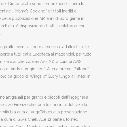
el Gioco Usato sono sempre accessibili a tutti,
tine”, “Mama’s Cooking” e i titoli inediti di
e della pubblicazione “40 anni di libro game in
Fiera. A disposizione di tutti i visitatori anche
.
li altri eventi a libero accesso e adatti a tutte le
 aperte a tutti, dalla Ludoteca ai mattoncini, per tutto
 Fiera anche Capitan Avis 2.0, a cura di AVIS
oco di Andrea Angiolino “L’Allenatore nel Pallone”,
volo da gioco di Wings of Glory lungo 44 metri in
no artigianali per grandi e piccoli dell’Ingegneria
ozzo Firenze che terrà lezioni introduttive alla
 Rummikub a cura di VegeTables e la presentazione
a cura di Silvia Cheli. Alle 12 parte il torneo
roliamo con Omar Monti, che sarà anche il conduttore