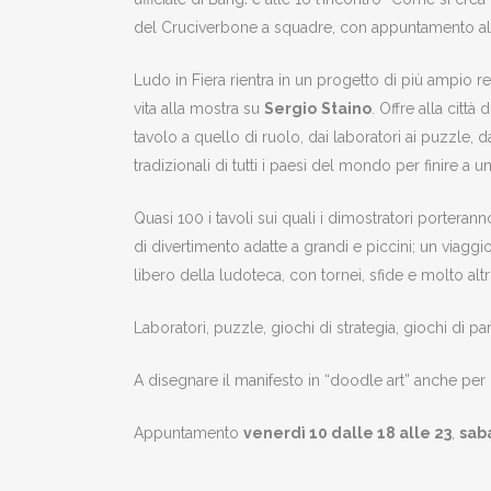
del Cruciverbone a squadre, con appuntamento alle 1
Ludo in Fiera rientra in un progetto di più ampio 
vita alla mostra su
Sergio
Staino
. Offre alla citt
tavolo a quello di ruolo, dai laboratori ai puzzle, dai
tradizionali di tutti i paesi del mondo per finire a u
Quasi 100 i tavoli sui quali i dimostratori porteran
di divertimento adatte a grandi e piccini; un viagg
libero della ludoteca, con tornei, sfide e molto altr
Laboratori, puzzle, giochi di strategia, giochi di paro
A disegnare il manifesto in “doodle art” anche per l
Appuntamento
venerdì 10 dalle 18 alle 23
,
sab