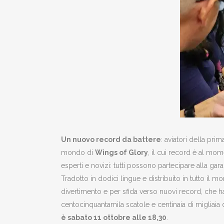
Un nuovo record da battere
: aviatori della pri
mondo di
Wings of Glory
, il cui record è al mom
esperti e novizi: tutti possono partecipare alla gar
Tradotto in dodici lingue e distribuito in tutto il
divertimento e per sfida verso nuovi record, che 
centocinquantamila scatole e centinaia di migliaia 
è sabato 11 ottobre alle 18,30
.