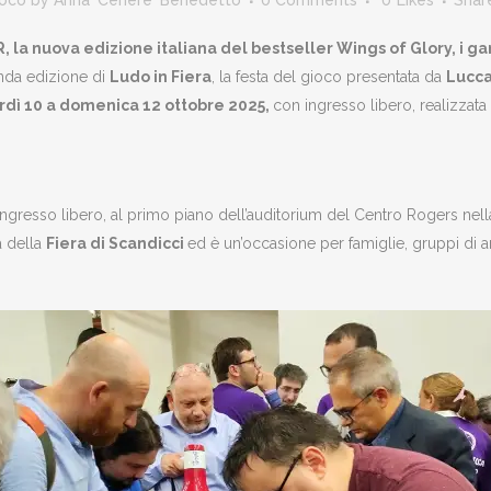
oco
by
Anna 'Cenere' Benedetto
0 Comments
0
Likes
Shar
 la nuova edizione italiana del bestseller Wings of Glory, i 
onda edizione di
Ludo in Fiera
, la festa del gioco presentata da
Lucc
rdì 10 a domenica 12 ottobre 2025,
con ingresso libero, realizzata
 ingresso libero, al primo piano dell’auditorium del Centro Rogers nell
a della
Fiera di Scandicci
ed è un’occasione per famiglie, gruppi di am