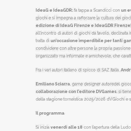
IdeaG e IdeaGDR:
fa tappa a Scandicci con
un e
giochi e si impegna a rafforzare la cultura dei giochi
edizione di IdeaG Firenze e IdeaGDR Firenze
all’incontro di autori di giochi da tavolo, declinata 
tratta di
un’occasione imperdibile per tanti ga
condividere con altre persone la propria passione e
organizzato ma informale e amichevole, che caratte
Fra i vari autori italiano di spicco di SAZ Italia,
Andr
Emiliano Sciarra
, game designer autoredel gioc
collaborazione con l’editore DVGames
, si tien
della stagione torneistica 2025/2026 dVGiochi e sa
Il programma
Si inizia
venerdì alle 18
con l’apertura della Ludot