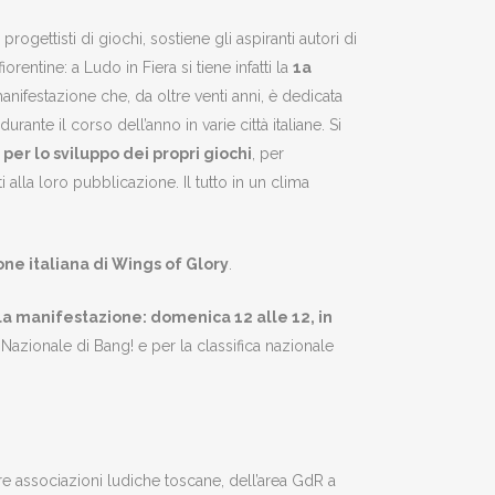
progettisti di giochi, sostiene gli aspiranti autori di
orentine: a Ludo in Fiera si tiene infatti la
1a
anifestazione che, da oltre venti anni, è dedicata
rante il corso dell’anno in varie città italiane. Si
er lo sviluppo dei propri giochi
, per
alla loro pubblicazione. Il tutto in un clima
ne italiana di Wings of Glory
.
la manifestazione: domenica 12 alle 12, in
Nazionale di Bang! e per la classifica nazionale
tre associazioni ludiche toscane, dell’area GdR a