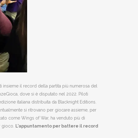
tti insieme il record della partita più numerosa del
nzeGioca, dove si è disputato nel 2022. Piloti
izione italiana distribuita da Blacknight Editions.
puntualmente si ritrovano per giocare assieme, per
licato come Wings of War, ha venduto più di
r gioco.
L’appuntamento per battere il record