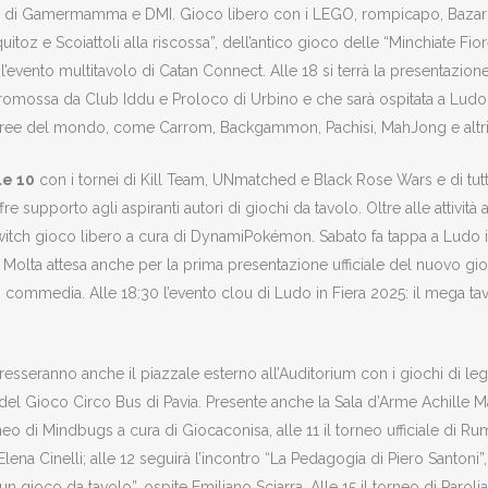
ura di Gamermamma e DMI. Gioco libero con i LEGO, rompicapo, Bazar d
oz e Scoiattoli alla riscossa”, dell’antico gioco delle “Minchiate Fioren
evento multitavolo di Catan Connect. Alle 18 si terrà la presentazion
 promossa da Club Iddu e Proloco di Urbino e che sarà ospitata a Ludo in 
ie aree del mondo, come Carrom, Backgammon, Pachisi, MahJong e altri
le 10
con i tornei di Kill Team, UNmatched e Black Rose Wars e di tutti g
offre supporto agli aspiranti autori di giochi da tavolo. Oltre alle attività
itch gioco libero a cura di DynamiPokémon. Sabato fa tappa a Ludo in
i. Molta attesa anche per la prima presentazione ufficiale del nuovo gi
 commedia. Alle 18:30 l’evento clou di Ludo in Fiera 2025: il mega ta
eresseranno anche il piazzale esterno all’Auditorium con i giochi di leg
del Gioco Circo Bus di Pavia. Presente anche la Sala d’Arme Achille Mar
rneo di Mindbugs a cura di Giocaconisa, alle 11 il torneo ufficiale di
Elena Cinelli; alle 12 seguirà l’incontro “La Pedagogia di Piero Santoni”, 
a un gioco da tavolo”, ospite Emiliano Sciarra. Alle 15 il torneo di Pa