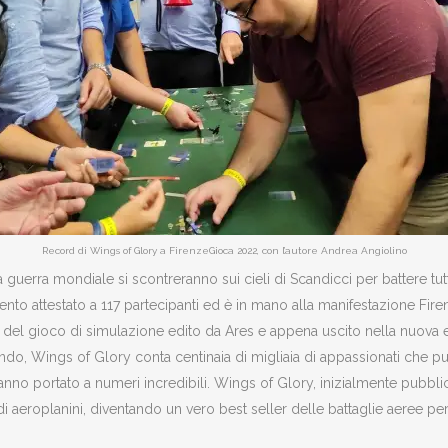
Record di Wings of Glory a FirenzeGioca 2022, con l’autore Andrea Angiolino
ma guerra mondiale si scontreranno sui cieli di Scandicci per battere tu
ento attestato a 117 partecipanti ed è in mano alla manifestazione Fire
a del gioco di simulazione edito da Ares e appena uscito nella nuova ed
 mondo, Wings of Glory conta centinaia di migliaia di appassionati che 
hanno portato a numeri incredibili. Wings of Glory, inizialmente pubb
di aeroplanini, diventando un vero best seller delle battaglie aeree pe