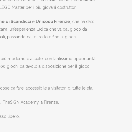
LEGO Master per i più giovani costruttori.
e di Scandicci
e
Unicoop Firenze
, che ha dato
oscana, un’esperienza ludica che va dal gioco da
anali, passando dalle trottole fino ai giochi
gn più moderno e attuale, con tantissime opportunità
200 giochi da tavolo a disposizione per il gioco
ose da fare, accessibile a visitatori di tutte le età.
ce di TheSIGN Academy, a Firenze.
sso libero.