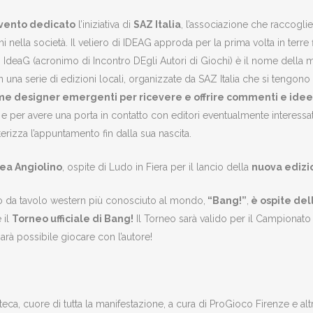
vento dedicato
l’iniziativa di
SAZ Italia
, l’associazione che raccoglie 
 nella società. Il veliero di IDEAG approda per la prima volta in terre fi
! IdeaG (acronimo di Incontro DEgli Autori di Giochi) è il nome della m
in una serie di edizioni locali, organizzate da SAZ Italia che si tengono du
me designer emergenti per ricevere e offrire commenti e idee p
 per avere una porta in contatto con editori eventualmente interessati 
rizza l’appuntamento fin dalla sua nascita.
ea Angiolino
, ospite di Ludo in Fiera per il lancio della
nuova edizio
o da tavolo western più conosciuto al mondo,
“Bang!”
,
è ospite del
e il
Torneo ufficiale di Bang!
Il Torneo sarà valido per il Campionato 
rà possibile giocare con l’autore!
eca, cuore di tutta la manifestazione, a cura di ProGioco Firenze e al