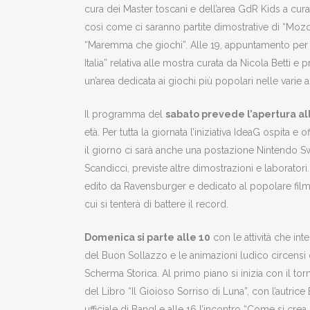
cura dei Master toscani e dell’area GdR Kids a c
così come ci saranno partite dimostrative di “Mozquit
“Maremma che giochi”. Alle 19, appuntamento per l’
Italia” relativa alle mostra curata da Nicola Betti e
un’area dedicata ai giochi più popolari nelle var
Il programma del
sabato prevede l’apertura al
età. Per tutta la giornata l’iniziativa IdeaG ospita e 
il giorno ci sarà anche una postazione Nintendo Sw
Scandicci, previste altre dimostrazioni e laborator
edito da Ravensburger e dedicato al popolare film
cui si tenterà di battere il record.
Domenica si parte alle 10
con le attività che int
del Buon Sollazzo e le animazioni ludico circensi 
Scherma Storica. Al primo piano si inizia con il to
del Libro “Il Gioioso Sorriso di Luna”, con l’autrice 
ufficiale di Bang! e alle 16 l’incontro “Come si cre