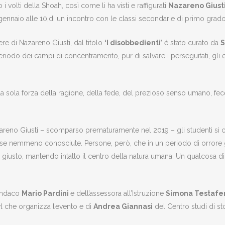
 i volti della Shoah, così come li ha visti e raffigurati
Nazareno Giust
ennaio alle 10,di un incontro con le classi secondarie di primo grado 
ere di Nazareno Giusti, dal titolo
‘I disobbedienti’
è stato curato da
S
iodo dei campi di concentramento, pur di salvare i perseguitati, gli ebr
a sola forza della ragione, della fede, del prezioso senso umano, fecero
reno Giusti – scomparso prematuramente nel 2019 – gli studenti si con
forse nemmeno conosciute. Persone, però, che in un periodo di orrore 
 giusto, mantendo intatto il centro della natura umana. Un qualcosa 
 sindaco
Mario Pardini
e dell’assessora all’Istruzione
Simona Testafe
vl che organizza l’evento e di
Andrea Giannasi
del Centro studi di st