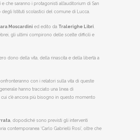
i
e che saranno i protagonisti all’auditorium di San
degli Istituti scolastici del comune di Lucca.
ara Moscardini
ed edito da
Tralerighe Libri
.
ei, gli ultimi compirono delle scelte difficili e
 dono della vita, della rinascita e della libertà a
fronteranno con i relatori sulla vita di queste
generale hanno tracciato una linea di
di cui c’è ancora più bisogno in questo momento
rrata
, dopodiché sono previsti gli interventi
oria contemporanea ‘Carlo Gabrielli Rosi’, oltre che