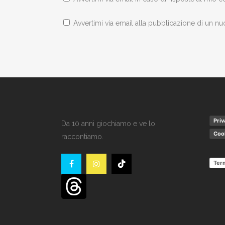
Avvertimi via email alla pubblicazione di un nu
Priv
Da 10 anni giochiamo e ve lo
Cook
raccontiamo.
Term