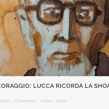
 CORAGGIO: LUCCA RICORDA LA SHO
mbergo
0 Comments
0
Likes
Share