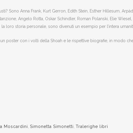
Giusti? Sono Anna Frank, Kurt Gerron, Edith Stein, Esther Hillesum, A
a Stanzione, Angelo Rotta, Oskar Schindler, Roman Polanski, Elie Wiesel
la loro storia personale, sono divenuti un esempio per l’intera umanit
un poster con i volti della Shoah e le rispettive biografie, in modo ch
ra Moscardini
,
Simonetta Simonetti
,
Tralerighe libri