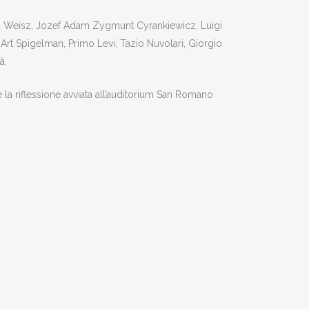
rpàd Weisz, Jozef Adam Zygmunt Cyrankiewicz, Luigi
, Art Spigelman, Primo Levi, Tazio Nuvolari, Giorgio
à.
e la riflessione avviata all’auditorium San Romano