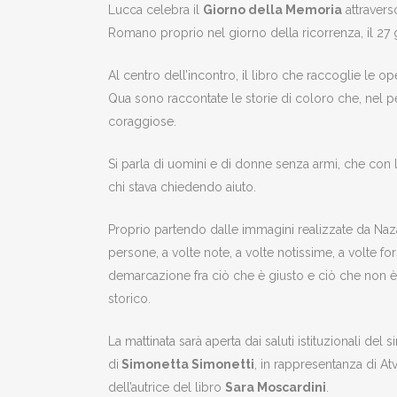
Lucca celebra il
Giorno della Memoria
attraverso
Romano proprio nel giorno della ricorrenza, il 27 g
Al centro dell’incontro, il libro che raccoglie le op
Qua sono raccontate le storie di coloro che, nel per
coraggiose.
Si parla di uomini e di donne senza armi, che con l
chi stava chiedendo aiuto.
Proprio partendo dalle immagini realizzate da Naza
persone, a volte note, a volte notissime, a volte 
demarcazione fra ciò che è giusto e ciò che non è
storico.
La mattinata sarà aperta dai saluti istituzionali del
di
Simonetta Simonetti
, in rappresentanza di At
dell’autrice del libro
Sara Moscardini
.