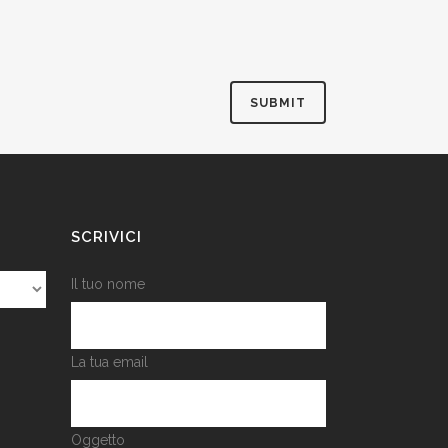
SCRIVICI
Il tuo nome
La tua email
Oggetto