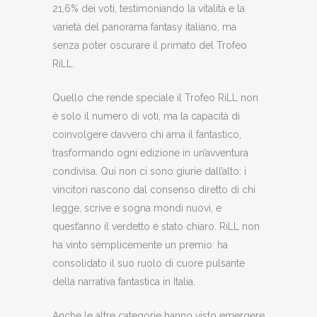
21,6% dei voti, testimoniando la vitalità e la
varietà del panorama fantasy italiano, ma
senza poter oscurare il primato del Trofeo
RiLL.
Quello che rende speciale il Trofeo RiLL non
è solo il numero di voti, ma la capacità di
coinvolgere davvero chi ama il fantastico,
trasformando ogni edizione in un’avventura
condivisa. Qui non ci sono giurie dall’alto: i
vincitori nascono dal consenso diretto di chi
legge, scrive e sogna mondi nuovi, e
quest’anno il verdetto è stato chiaro. RiLL non
ha vinto semplicemente un premio: ha
consolidato il suo ruolo di cuore pulsante
della narrativa fantastica in Italia.
Anche le altre categorie hanno visto emergere