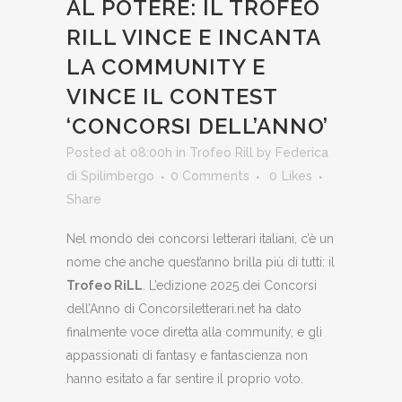
AL POTERE: IL TROFEO
RILL VINCE E INCANTA
LA COMMUNITY E
VINCE IL CONTEST
‘CONCORSI DELL’ANNO’
Posted at 08:00h
in
Trofeo Rill
by
Federica
di Spilimbergo
0 Comments
0
Likes
Share
Nel mondo dei concorsi letterari italiani, c’è un
nome che anche quest’anno brilla più di tutti: il
Trofeo RiLL
. L’edizione 2025 dei Concorsi
dell’Anno di Concorsiletterari.net ha dato
finalmente voce diretta alla community, e gli
appassionati di fantasy e fantascienza non
hanno esitato a far sentire il proprio voto.