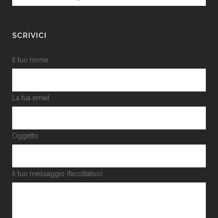
SCRIVICI
Il tuo nome
La tua email
Oggetto
Il tuo messaggio (facoltativo)