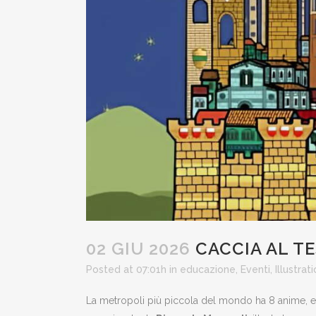
02 GIU 2026
CACCIA AL T
Posted at 07:01h
in
educazione
,
Eventi
,
Illustrat
La metropoli più piccola del mondo ha 8 anime, e l