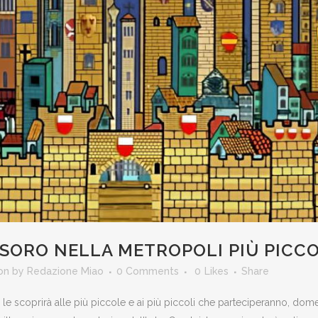
ESORO NELLA METROPOLI PIÙ PICC
ion
by
Redazione Miao
0 Comments
0
Likes
Share
e scoprirà alle più piccole e ai più piccoli che parteciperanno, dome