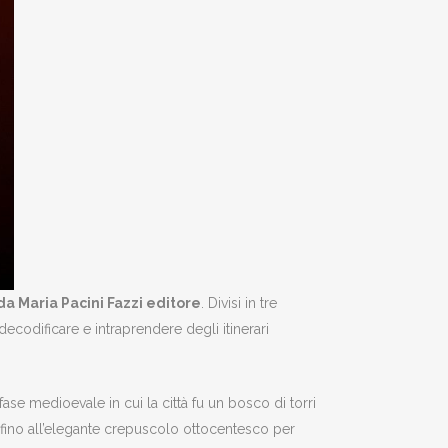
da Maria Pacini Fazzi editore
. Divisi in tre
decodificare e intraprendere degli itinerari
ase medioevale in cui la città fu un bosco di torri
a, fino all’elegante crepuscolo ottocentesco per