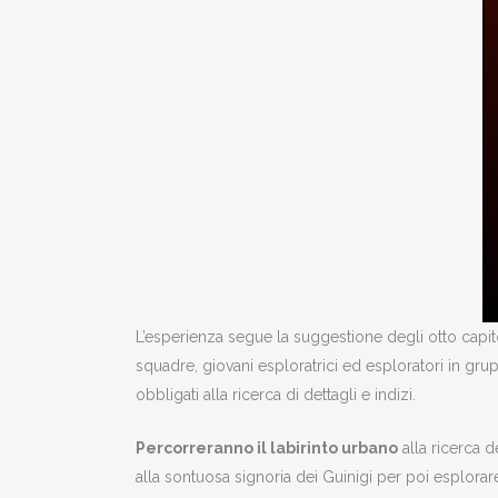
L’esperienza segue la suggestione degli otto capitol
squadre, giovani esploratrici ed esploratori in grup
obbligati alla ricerca di dettagli e indizi.
Percorreranno il labirinto urbano
alla ricerca d
alla sontuosa signoria dei Guinigi per poi esplorare