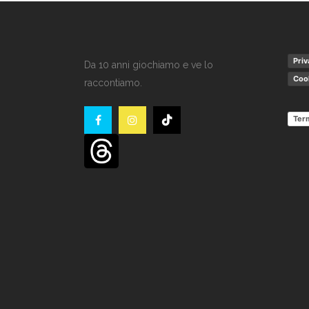
Priv
Da 10 anni giochiamo e ve lo
Cook
raccontiamo.
Term