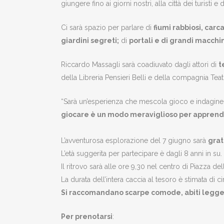
giungere fino ai giorni nostri, alla città dei turisti e
Ci sarà spazio per parlare di
fiumi rabbiosi, carc
giardini segreti;
di
portali e di grandi macchi
Riccardo Massagli sarà coadiuvato dagli attori di
t
della Libreria Pensieri Belli e della compagnia Teat
“Sarà un’esperienza che mescola gioco e indagine 
giocare è un modo meraviglioso per appren
L’avventurosa esplorazione del 7 giugno sarà
grat
L’età suggerita per partecipare è dagli 8 anni in su.
Il ritrovo sarà alle ore 9,30 nel centro di Piazza dell
La durata dell’intera caccia al tesoro è stimata di ci
Si raccomandano scarpe comode, abiti leggeri,
Per prenotarsi
: