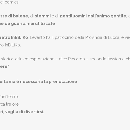
 dei comics.
asse di balene
, di
stemmi
e di
gentiluomini dall’animo gentile
; 
ne da guerra mai utilizzate
.
eatro InBiLiKo
. L’evento ha il patrocinio della Provincia di Lucca, e v
ro InBiLiKo.
storica, arte ed esplorazione – dice Riccardo – secondo l’assioma che
dere
“.
uita ma è necessaria la prenotazione
.
’anfiteatro.
rca tre ore.
 voglia di divertirsi.