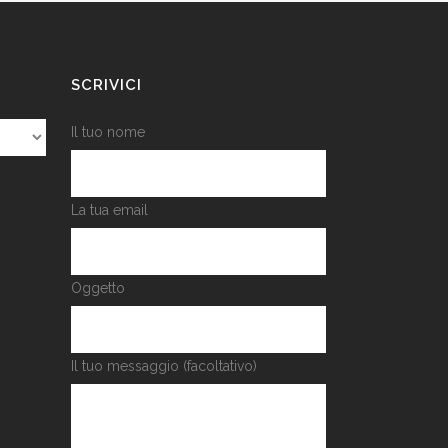
SCRIVICI
Il tuo nome
La tua email
Oggetto
Il tuo messaggio (facoltativo)