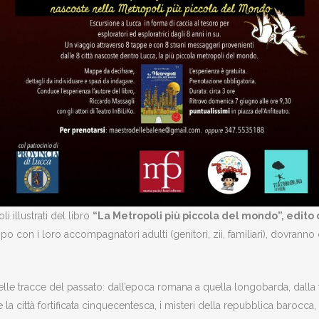
i illustrati del libro
“La Metropoli più piccola del mondo”, edito 
po con i loro accompagnatori adulti (genitori, zii, familiari), dovranno 
elle tracce del passato: dall’epoca romana a quella longobarda, dalla f
 la città fortificata cinquecentesca, i misteri della repubblica barocc