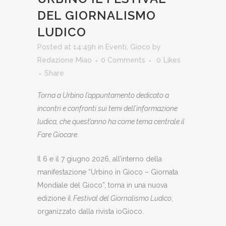
DEL GIORNALISMO
LUDICO
Posted at 14:49h
in
Eventi
,
Gioco
by
Redazione Miao
0 Comments
0
Likes
Share
Torna a Urbino l’appuntamento dedicato a
incontri e confronti sui temi dell’informazione
ludica, che quest’anno ha come tema centrale il
Fare Giocare
.
Il 6 e il 7 giugno 2026, all’interno della
manifestazione “Urbino in Gioco – Giornata
Mondiale del Gioco”, torna in una nuova
edizione il
Festival del Giornalismo Ludico
,
organizzato dalla rivista ioGioco.