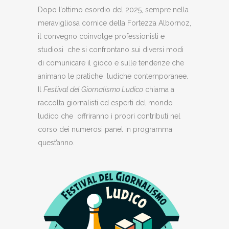
Dopo l’ottimo esordio del 2025, sempre nella
meravigliosa cornice della Fortezza Albornoz,
il convegno coinvolge professionisti e
studiosi che si confrontano sui diversi modi
di comunicare il gioco e sulle tendenze che
animano le pratiche ludiche contemporanee.
Il
Festival del Giornalismo Ludico
chiama a
raccolta giornalisti ed esperti del mondo
ludico che offriranno i propri contributi nel
corso dei numerosi panel in programma
quest’anno.