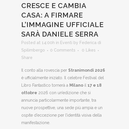
CRESCE E CAMBIA
CASA: A FIRMARE
L’IMMAGINE UFFICIALE
SARÀ DANIELE SERRA
Posted at 14:00h
in
Eventi
by
Federica di
Spilimbergo
0 Comments
0
Likes
Share
Il conto alla rovescia per
Stranimondi 2026
è ufficialmente iniziato. Il celebre Festival del
Libro Fantastico tornerà a
Milano
il
17 e 18
ottobre
2026 con un’edizione che si
annuncia particolarmente importante, tra
nuove prospettive, una sede più ampia e un
ospite d’eccezione per l’identità visiva della
manifestazione.