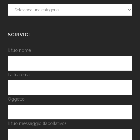
Categorie
SCRIVICI
Il tuo nome
La tua email
Oggetto
Il tuo messaggio (facoltativo)