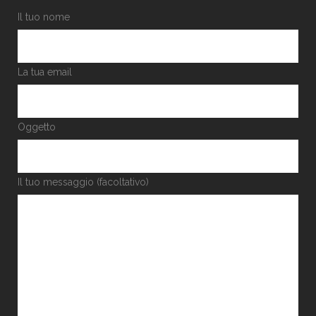
Il tuo nome
La tua email
Oggetto
Il tuo messaggio (facoltativo)