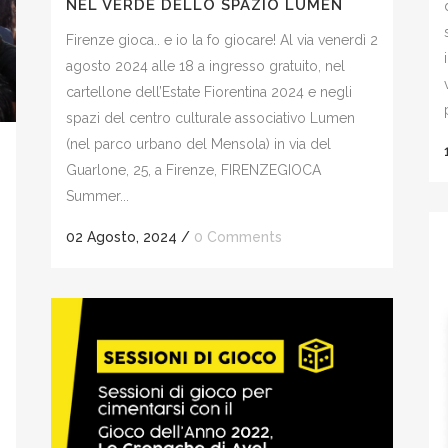
NEL VERDE DELLO SPAZIO LUMEN
Firenze gioca.. e io la fo giocare! Al via venerdì 2
agosto 2024 alle 18 a ingresso gratuito, nel
cartellone dell’Estate Fiorentina 2024 e negli
spazi del centro culturale associativo Lumen
(nel parco urbano del Mensola) in via del
Guarlone, 25, a Firenze, FIRENZEGIOCA
Summer...
02 Agosto, 2024
/
0 Comments