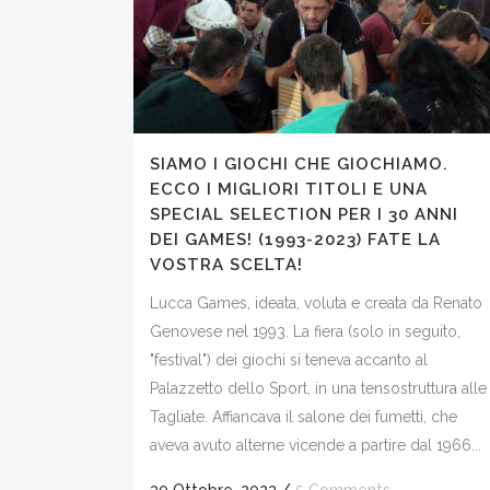
SIAMO I GIOCHI CHE GIOCHIAMO.
ECCO I MIGLIORI TITOLI E UNA
SPECIAL SELECTION PER I 30 ANNI
DEI GAMES! (1993-2023) FATE LA
VOSTRA SCELTA!
Lucca Games, ideata, voluta e creata da Renato
Genovese nel 1993. La fiera (solo in seguito,
"festival") dei giochi si teneva accanto al
Palazzetto dello Sport, in una tensostruttura alle
Tagliate. Affiancava il salone dei fumetti, che
aveva avuto alterne vicende a partire dal 1966...
30 Ottobre, 2023
/
5 Comments