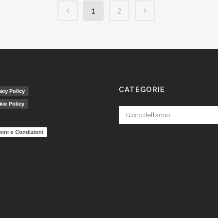
1
2
CATEGORIE
acy Policy
ie Policy
Categorie
ini e Condizioni