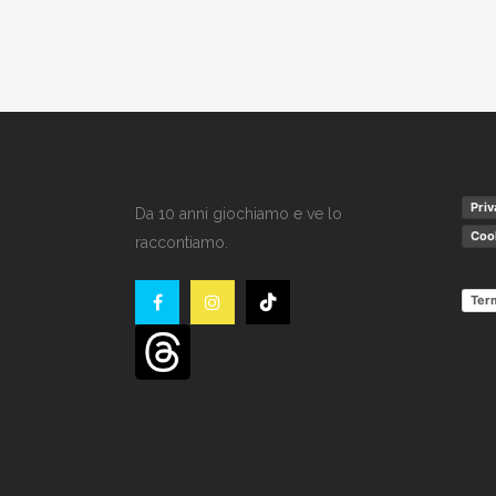
Priv
Da 10 anni giochiamo e ve lo
Cook
raccontiamo.
Term