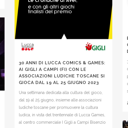
30 ANNI DI LUCCA COMICS & GAMES:
AI GIGLI A CAMPI (FI) CON LE
ASSOCIAZIONI LUDICHE TOSCANE SI
GIOCA DAL 19 AL 25 GIUGNO 2023
Una settimana dedicata alla cultura del gioco,
dal 19 al 25 giugno, insieme alle associazioni
ludiche toscane per promuovere la cultura
ludica, in vista del trentennale di Lucca Games,
al centro commerciale I Gigli a Campi Bisenzio