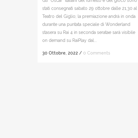
Gli “Oscar” italiani del fumetto e del gioco sono
stati consegnati sabato 29 ottobre dalle 21,30 al
Teatro del Giglio; la premiazione andrà in onda
durante una puntata speciale di Wonderland
stasera su Rai 4 in seconda seratae sarà visibile
on demand su RaiPlay dal...
30 Ottobre, 2022
/
0 Comments