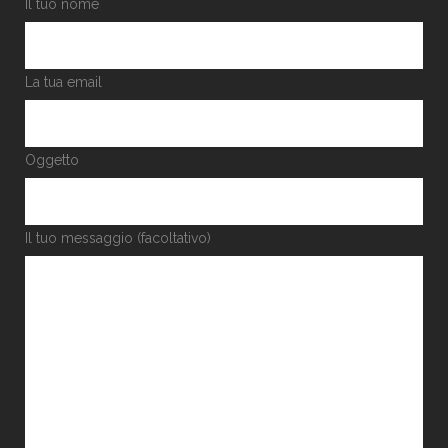
Il tuo nome
La tua email
Oggetto
Il tuo messaggio (facoltativo)