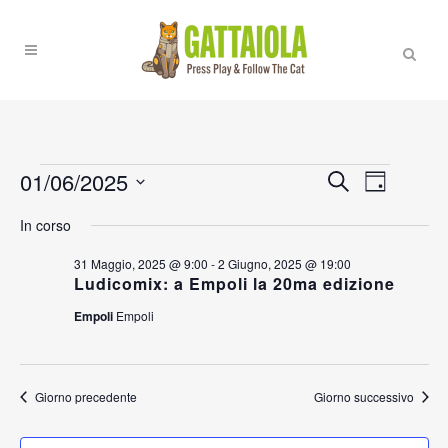
Eventi
01/06/2025
EVENT
EVENTI
Cerca
Giorno
VISTE
RICERCA
Seleziona
for
NAVIGA
In corso
la
E
1
data.
31 Maggio, 2025 @ 9:00
-
2 Giugno, 2025 @ 19:00
VISTE
Ludicomix: a Empoli la 20ma edizione
Giugno,
NAVIGAZI
Empoli
Empoli
2025
Giorno precedente
Giorno successivo