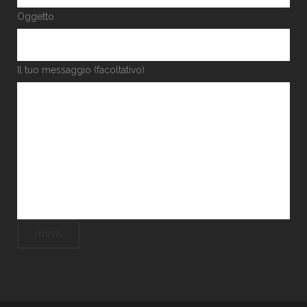
Oggetto
Il tuo messaggio (facoltativo)