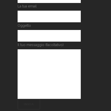
La tua email
Oggetto
Il tuo messaggio (facoltativo)