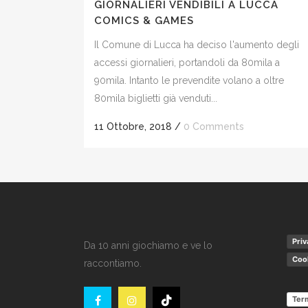
GIORNALIERI VENDIBILI A LUCCA
COMICS & GAMES
Il Comune di Lucca ha deciso l'aumento degli
accessi giornalieri, portandoli da 80mila a
90mila. Intanto le prevendite volano a oltre
80mila biglietti già venduti...
11 Ottobre, 2018
/
0 Comments
Priv
Da 10 anni giochiamo e ve lo
Cook
raccontiamo.
Term