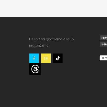
Priv
Da 10 anni giochiamo e ve lo
Cook
raccontiamo.
Term