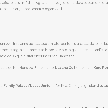
4 ‘affezionatissimi’ di Lc&g, che non vogliono perdere l’occasione di a
i particolari, appositamente organizzati.
uni eventi saranno ad accesso limitato, per lo più a causa delle limita
ente segnalati – anche se in possesso di biglietto per la manifestazi
atro del Giglio e all’auditorium di San Francesco.
tanti dell’edizione 2018, quello dei
Lacuna Coil
e quello di
Gue Pe
 al
Family Palace/Lucca Junior
all’ex Real Collegio, gli
stand sull