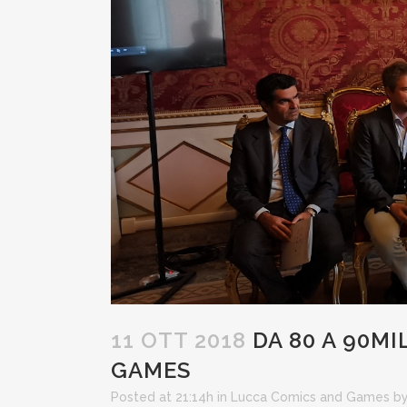
11 OTT 2018
DA 80 A 90MI
GAMES
Posted at 21:14h
in
Lucca Comics and Games
b