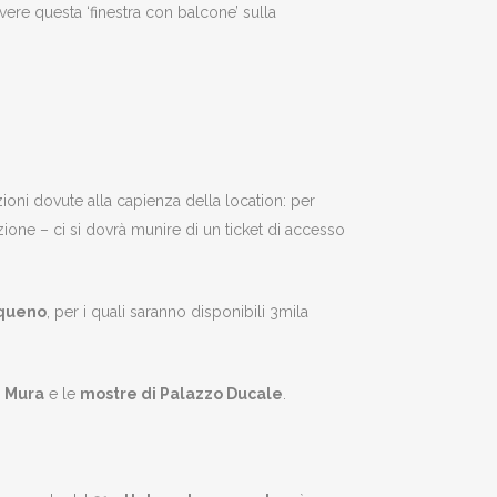
vere questa ‘finestra con balcone’ sulla
zioni dovute alla capienza della location: per
one – ci si dovrà munire di un ticket di accesso
queno
, per i quali saranno disponibili 3mila
e Mura
e le
mostre di Palazzo Ducale
.