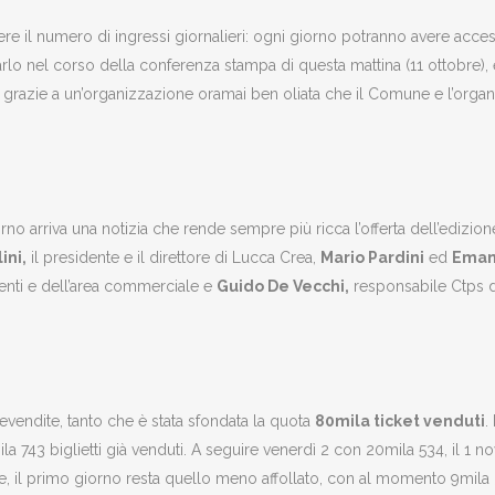
dere il numero di ingressi giornalieri: ogni giorno potranno avere acces
iarlo nel corso della conferenza stampa di questa mattina (11 ottobre), 
 grazie a un’organizzazione oramai ben oliata che il Comune e l’orga
giorno arriva una notizia che rende sempre più ricca l’offerta dell’ed
ini,
il presidente e il direttore di Lucca Crea,
Mario Pardini
ed
Emanu
venti e dell’area commerciale e
Guido De Vecchi,
responsabile Ctps d
endite, tanto che è stata sfondata la quota
80mila ticket venduti
.
la 743 biglietti già venduti. A seguire venerdì 2 con 20mila 534, il 1 n
, il primo giorno resta quello meno affollato, con al momento 9mila 3