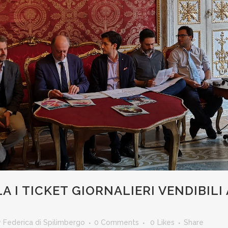
LA I TICKET GIORNALIERI VENDIBIL
y
Federica di Spilimbergo
0 Comments
0
Likes
Share