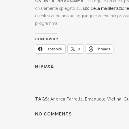
ONLINE IL PROGRAMMA
– Da oggi è on line il p
chiaramente spiegato sul
sito della manifestazione
eventi si andranno ad aggiungere anche nei prossimi
programma.
CONDIVIDI:
Facebook
X
Threads
MI PIACE:
TAGS:
Andrea Parrella
,
Emanuele Vietina
,
Gu
NO COMMENTS