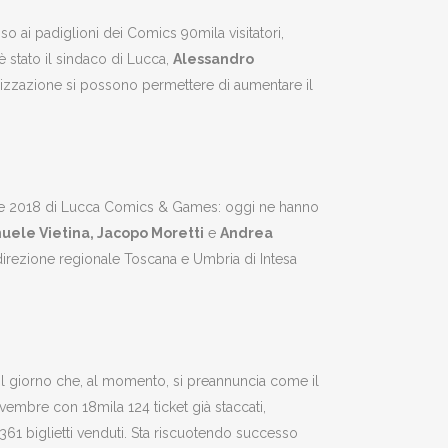
so ai padiglioni dei Comics 90mila visitatori,
è stato il sindaco di Lucca,
Alessandro
nizzazione si possono permettere di aumentare il
izione 2018 di Lucca Comics & Games: oggi ne hanno
ele Vietina, Jacopo Moretti
e
Andrea
irezione regionale Toscana e Umbria di Intesa
 Il giorno che, al momento, si preannuncia come il
ovembre con 18mila 124 ticket già staccati,
61 biglietti venduti. Sta riscuotendo successo