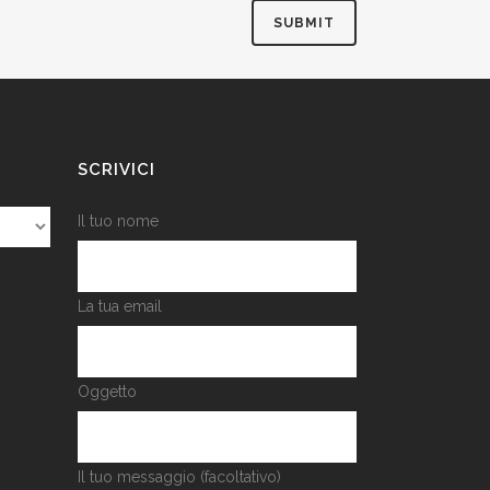
SCRIVICI
Il tuo nome
La tua email
Oggetto
Il tuo messaggio (facoltativo)