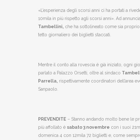
«L’esperienza degli scorsi anni ci ha portati a rive
10mila in più rispetto agli scorsi anni». Ad annunc
Tambellini,
che ha sottolineato come sia proprio
tetto giornaliero dei biglietti staccati.
Mentre il conto alla rovescia è già iniziato, ogni 
parlato a Palazzo Orsetti, oltre al sindaco
Tambell
Parrella,
rispettivamente coordinatori dell’area e
Sanpaolo.
PREVENDITE
– Stanno andando molto bene le prev
più affollato è
sabato 3 novembre
con i suoi 21mi
domenica 4 con 12mila 72 biglietti e, come sempre