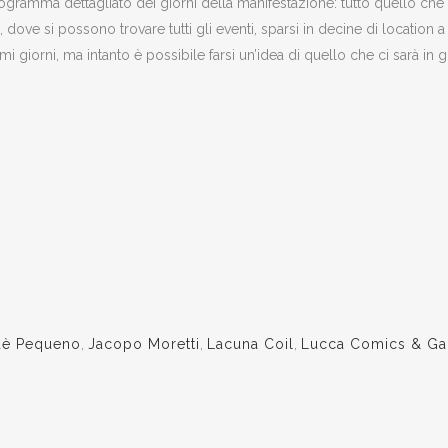
rogramma dettagliato dei giorni della manifestazione: tutto quello ch
, dove si possono trovare tutti gli eventi, sparsi in decine di location a
 giorni, ma intanto è possibile farsi un’idea di quello che ci sarà in g
è Pequeno
,
Jacopo Moretti
,
Lacuna Coil
,
Lucca Comics & G