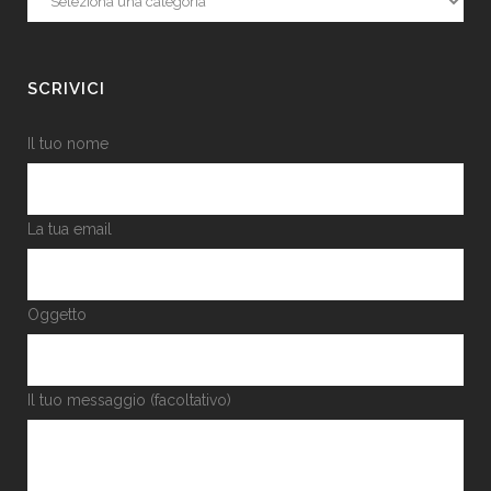
SCRIVICI
Il tuo nome
La tua email
Oggetto
Il tuo messaggio (facoltativo)