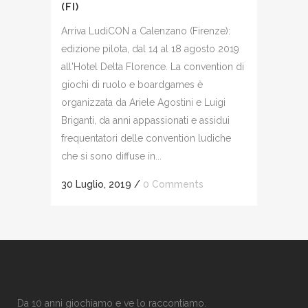
(FI)
Arriva LudiCON a Calenzano (Firenze):
edizione pilota, dal 14 al 18 agosto 2019
all'Hotel Delta Florence. La convention di
giochi di ruolo e boardgames è
organizzata da Ariele Agostini e Luigi
Briganti, da anni appassionati e assidui
frequentatori delle convention ludiche
che si sono diffuse in...
30 Luglio, 2019
/
0 Comments
Da 10 anni giochiamo e ve lo raccontiamo.