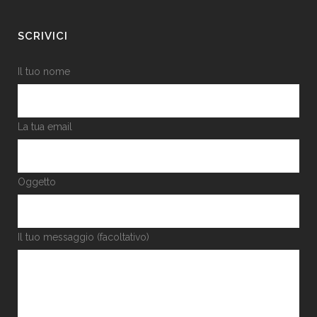
SCRIVICI
Il tuo nome
La tua email
Oggetto
Il tuo messaggio (facoltativo)