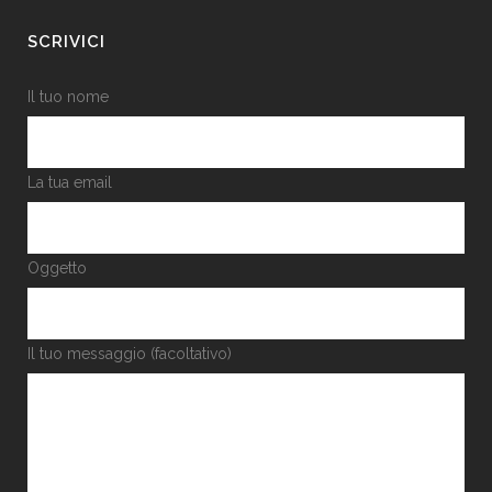
SCRIVICI
Il tuo nome
La tua email
Oggetto
Il tuo messaggio (facoltativo)