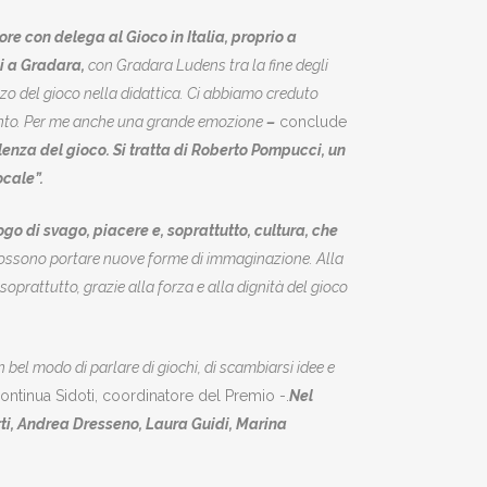
re con delega al Gioco in Italia, proprio a
i a Gradara,
con Gradara Ludens tra la fine degli
lizzo del gioco nella didattica. Ci abbiamo creduto
mento. Per me anche una grande emozione
–
conclude
enza del gioco. Si tratta di Roberto Pompucci, un
ocale”.
ogo di svago, piacere e, soprattutto, cultura, che
 possono portare nuove forme di immaginazione. Alla
oprattutto, grazie alla forza e alla dignità del gioco
 bel modo di parlare di giochi, di scambiarsi idee e
ontinua Sidoti, coordinatore del Premio -.
Nel
rti, Andrea Dresseno, Laura Guidi, Marina