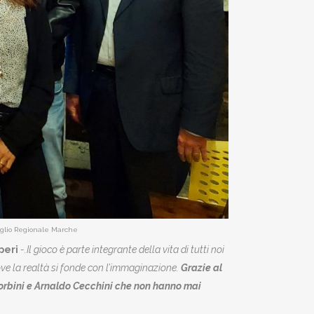
siglio Regionale Marche
peri
-.Il gioco è parte integrante della vita di tutti noi
ove la realtà si fonde con l’immaginazione.
Grazie al
Sorbini e Arnaldo Cecchini che non hanno mai