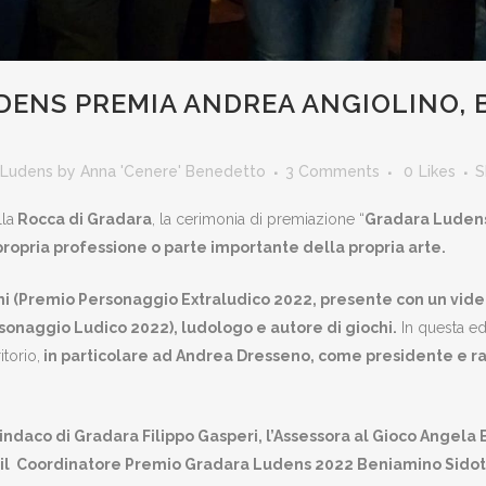
ENS PREMIA ANDREA ANGIOLINO, 
 Ludens
by
Anna 'Cenere' Benedetto
3 Comments
0
Likes
S
lla
Rocca di Gradara
, la cerimonia di premiazione “
Gradara Ludens”
a propria professione o parte importante della propria arte.
ni (Premio Personaggio Extraludico 2022, presente con un vid
sonaggio Ludico 2022), ludologo e autore di giochi.
In questa ed
itorio,
in particolare ad Andrea Dresseno, come presidente e r
l Sindaco di Gradara Filippo Gasperi, l’Assessora al Gioco Angela
il Coordinatore Premio Gradara Ludens 2022 Beniamino Sidoti,