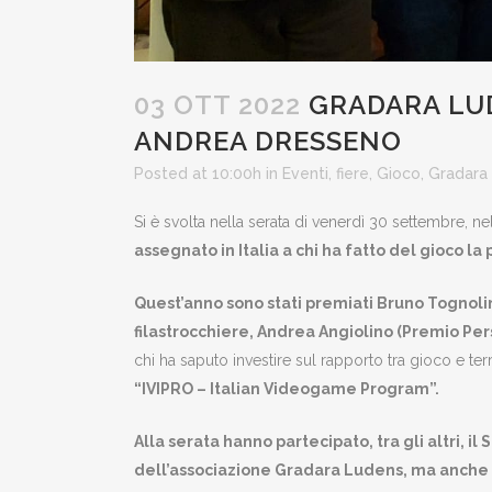
03 OTT 2022
GRADARA LUD
ANDREA DRESSENO
Posted at 10:00h
in
Eventi
,
fiere
,
Gioco
,
Gradara
Si è svolta nella serata di venerdì 30 settembre, ne
assegnato in Italia a chi ha fatto del gioco l
Quest’anno sono stati premiati Bruno Tognoli
filastrocchiere, Andrea Angiolino (Premio Per
chi ha saputo investire sul rapporto tra gioco e terr
“IVIPRO – Italian Videogame Program”.
Alla serata hanno partecipato, tra gli altri, i
dell’associazione Gradara Ludens, ma anche 