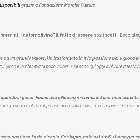
disponibili
grazie a Fondazione Marche Cultura
.
premiati “automotivino” il fatto di essere stati scelti. Ecco a
e ha un grande valore. Ho trasformato la mia passione per il gioco i
l gioco e lo riteneva di poco valore, e se sono qui oggi a ritirare questo 
e, quando si gioca, hanno una efficacia misteriosa. Sono ‘riconoscente 
resto verrò a ritirare il premio di persona e visiterò di nuovo Gradara, u
esta passione fin da piccolo. Con Ivipro, nata nel 2016, stiamo prova