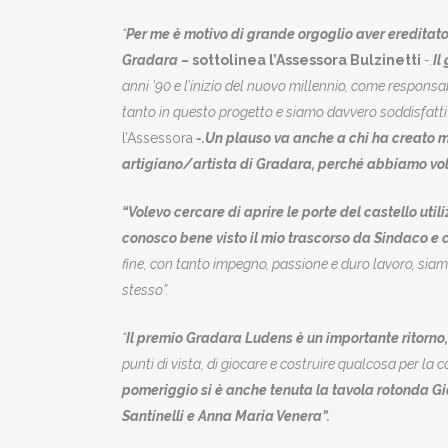
“
Per me è motivo di grande orgoglio aver ereditato 
Gradara –
sottolinea l’Assessora Bulzinetti
-.
Il
anni ’90 e l’inizio del nuovo millennio, come responsabi
tanto in questo progetto e siamo davvero soddisfatt
l’Assessora
-.Un plauso va anche a chi ha creato m
artigiano/artista di Gradara, perché abbiamo voluto
“Volevo cercare di aprire le porte del castello uti
conosco bene visto il mio trascorso da Sindaco e
fine, con tanto impegno, passione e duro lavoro, siamo
stesso”.
“
Il premio Gradara Ludens è un importante ritorno, 
punti di vista, di giocare e costruire qualcosa per la
pomeriggio si è anche tenuta la tavola rotonda Gio
Santinelli e Anna Maria Venera”.