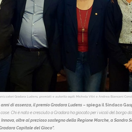
anizzatori Gradara Ludens, premiati e autorità ospiti Michela Vitri e Andrea Biancani Con
0 anni di assenza, il premio Gradara Ludens –
spiega il Sindaco Gas
e cose. Chi è nato e cresciuto a Gradara ha giocato per i vicoli del borgo d
a Innova, oltre al prezioso sostegno della Regione Marche, a Sandro 
e Gradara Capitale del Gioco”.