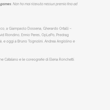
eo games
. Non ho mai ricevuto nessun premio fino ad
gico, a Giampaolo Dossena, Gherardo Ortalli –
vid Riondino, Ennio Peres, OpLePo, Predrag
e, e oggi a Bruno Tognolini, Andrea Angiolino e
ne Catalano e le coreografie di Elena Ronchetti.