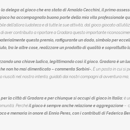
la delega al gioco che era stata di Arnaldo Cecchini, il primo assesso
 gioco ha accompagnato buona parte della mia vita professionale qu
le dell’allora ludoteca e di tutte le sue attività, dal gioco giocato all’uti
i di aver contribuito a riportare a Gradara questo importante riconosci
aterialmente questo premio, raffigurante un dado, simbolo per eccell
, tra le altre cose, realizzare un prodotto di qualità e soprattutto l
lizzando una chiave ludica, legittimando così il gioco. Gradara è un lu
 che non ho mai dimenticato – commenta Sorbini-.
È un posto in cui si
 riusciti nel nostro intento, guidati dai nostri compagni di avventura ma, s
per la città di Gradara e per chiunque si occupi di gioco in Italia:
è un
 comunità. Perché
il gioco è sempre anche relazione e aggregazione
–
c
co e memoria in onore di Ennio Peres, con i contributi di Federico Be