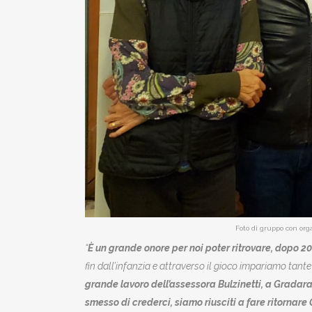
Foto di gruppo con org
“
È un grande onore per noi poter ritrovare, dopo 2
fin dall’infanzia e attraverso il gioco impariamo tant
grande lavoro dell’assessora Bulzinetti, a Gradar
smesso di crederci, siamo riusciti a fare ritornar