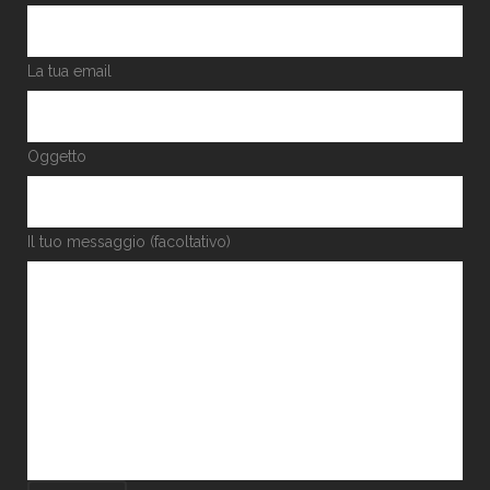
La tua email
Oggetto
Il tuo messaggio (facoltativo)