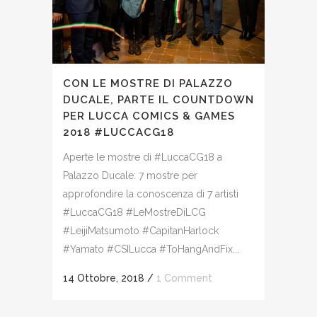
CON LE MOSTRE DI PALAZZO
DUCALE, PARTE IL COUNTDOWN
PER LUCCA COMICS & GAMES
2018 #LUCCACG18
Aperte le mostre di #LuccaCG18 a
Palazzo Ducale: 7 mostre per
approfondire la conoscenza di 7 artisti
#LuccaCG18 #LeMostreDiLCG
#LeijiMatsumoto #CapitanHarlock
#Yamato #CSILucca #ToHangAndFix...
14 Ottobre, 2018
/
1 Comment