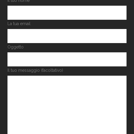
Il tuo nome
La tua email
Oggetto
Il tuo messaggio (facoltativo)