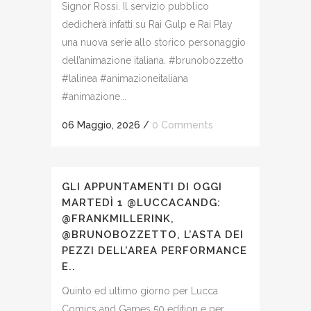
Signor Rossi. Il servizio pubblico
dedicherà infatti su Rai Gulp e Rai Play
una nuova serie allo storico personaggio
dell’animazione italiana. #brunobozzetto
#lalinea #animazioneitaliana
#animazione...
06 Maggio, 2026
/
0 Comments
GLI APPUNTAMENTI DI OGGI
MARTEDÌ 1 @LUCCACANDG:
@FRANKMILLERINK,
@BRUNOBOZZETTO, L’ASTA DEI
PEZZI DELL’AREA PERFORMANCE
E..
Quinto ed ultimo giorno per Lucca
Comics and Games 50 edition e per