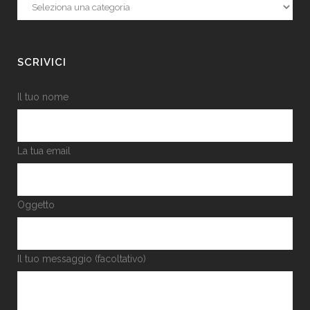
Categorie
SCRIVICI
Il tuo nome
La tua email
Oggetto
Il tuo messaggio (facoltativo)