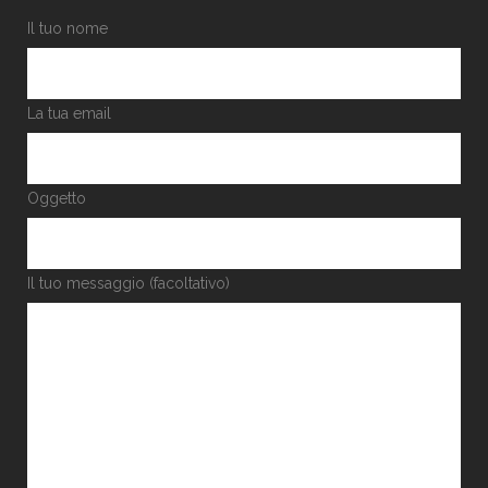
Il tuo nome
La tua email
Oggetto
Il tuo messaggio (facoltativo)