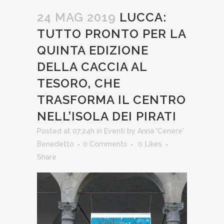
24 MAG 2019
LUCCA:
TUTTO PRONTO PER LA
QUINTA EDIZIONE
DELLA CACCIA AL
TESORO, CHE
TRASFORMA IL CENTRO
NELL’ISOLA DEI PIRATI
Posted at 07:24h
in
Eventi
by
Anna 'Cenere'
Benedetto
0 Comments
0
Likes
Share