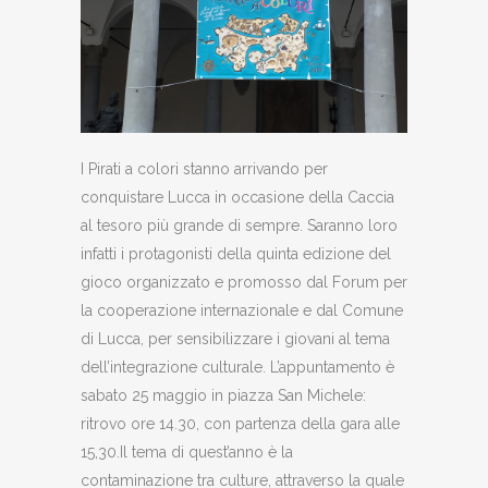
I Pirati a colori stanno arrivando per
conquistare Lucca in occasione della Caccia
al tesoro più grande di sempre. Saranno loro
infatti i protagonisti della quinta edizione del
gioco organizzato e promosso dal Forum per
la cooperazione internazionale e dal Comune
di Lucca, per sensibilizzare i giovani al tema
dell’integrazione culturale. L’appuntamento è
sabato 25 maggio in piazza San Michele:
ritrovo ore 14.30, con partenza della gara alle
15,30.Il tema di quest’anno è la
contaminazione tra culture, attraverso la quale