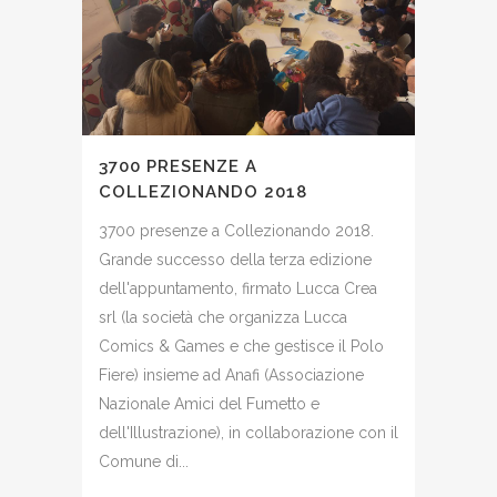
3700 PRESENZE A
COLLEZIONANDO 2018
3700 presenze a Collezionando 2018.
Grande successo della terza edizione
dell'appuntamento, firmato Lucca Crea
srl (la società che organizza Lucca
Comics & Games e che gestisce il Polo
Fiere) insieme ad Anafi (Associazione
Nazionale Amici del Fumetto e
dell'Illustrazione), in collaborazione con il
Comune di...