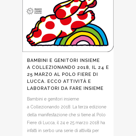
BAMBINI E GENITORI INSIEME
A COLLEZIONANDO 2018, IL 24 E
25 MARZO AL POLO FIERE DI
LUCCA. ECCO ATTIVITÀ E
LABORATORI DA FARE INSIEME
Bambini e genitori insieme
a Collezionando 2018. La terza edizione
della manifestazione che si tiene al Polo
Fiere di Lucca, il 24 e 25 marzo 2018 ha
infatti in serbo una serie di attività per