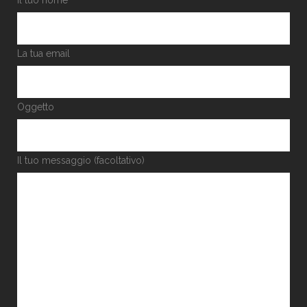
Il tuo nome
La tua email
Oggetto
Il tuo messaggio (facoltativo)