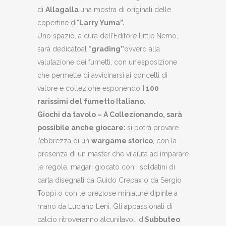
di
Allagalla
una mostra di originali delle
copertine di“
Larry Yuma”.
Uno spazio, a cura dell’Editore Little Nemo,
sarà dedicatoal “
grading”
ovvero alla
valutazione dei fumetti, con un’esposizione
che permette di avvicinarsi ai concetti di
valore e collezione esponendo
I 100
rarissimi del fumetto Italiano.
Giochi da tavolo – A Collezionando, sarà
possibile anche giocare:
si potrà provare
l’ebbrezza di un
wargame storico
, con la
presenza di un master che vi aiuta ad imparare
le regole, magari giocato con i soldatini di
carta disegnati da Guido Crepax o da Sergio
Toppi o con le preziose miniature dipinte a
mano da Luciano Leni. Gli appassionati di
calcio ritroveranno alcunitavoli di
Subbuteo
,