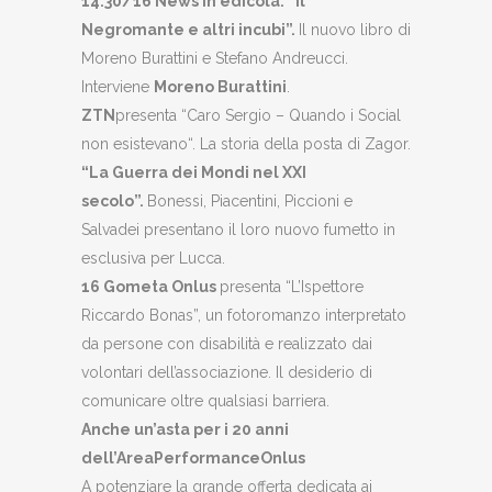
14.30/16 News in edicola.
“
Il
Negromante e altri incubi”.
Il nuovo libro di
Moreno Burattini e Stefano Andreucci.
Interviene
Moreno Burattini
.
ZTN
presenta “Caro Sergio – Quando i Social
non esistevano“. La storia della posta di Zagor.
“
La Guerra dei Mondi nel XXI
secolo”.
Bonessi, Piacentini, Piccioni e
Salvadei presentano il loro nuovo fumetto in
esclusiva per Lucca.
16 Gometa Onlus
presenta “L’Ispettore
Riccardo Bonas”, un fotoromanzo interpretato
da persone con disabilità e realizzato dai
volontari dell’associazione. Il desiderio di
comunicare oltre qualsiasi barriera.
Anche un’asta per i 20 anni
dell’AreaPerformanceOnlus
A potenziare la grande offerta dedicata ai