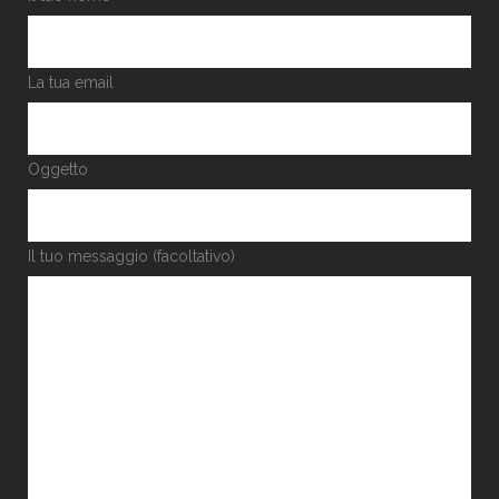
La tua email
Oggetto
Il tuo messaggio (facoltativo)