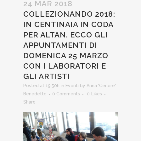
24 MAR 2018
COLLEZIONANDO 2018:
IN CENTINAIA IN CODA
PER ALTAN. ECCO GLI
APPUNTAMENTI DI
DOMENICA 25 MARZO
CON I LABORATORI E
GLI ARTISTI
Posted at 19:50h
in
Eventi
by
Anna 'Cenere'
Benedetto
0 Comments
0
Likes
Share