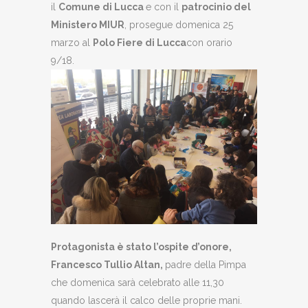
il
Comune di Lucca
e con il
patrocinio del
Ministero MIUR
, prosegue domenica 25
marzo al
Polo Fiere di Lucca
con orario
9/18.
Protagonista è stato l’ospite d’onore,
Francesco Tullio Altan,
padre della Pimpa
che domenica sarà celebrato alle 11,30
quando lascerà il calco delle proprie mani.