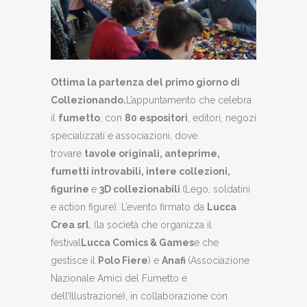
Ottima la partenza del primo giorno di
Collezionando.
L’appuntamento che celebra
il
fumetto
, con
80 espositori
, editori, negozi
specializzati e associazioni, dove
trovare
tavole originali, anteprime,
fumetti introvabili, intere collezioni,
figurine
e
3D collezionabili
(Lego, soldatini
e action figure). L’evento firmato da
Lucca
Crea srl
, (la società che organizza il
festival
Lucca Comics & Games
e che
gestisce il
Polo Fiere
) e
Anafi
(Associazione
Nazionale Amici del Fumetto e
dell’Illustrazione), in collaborazione con