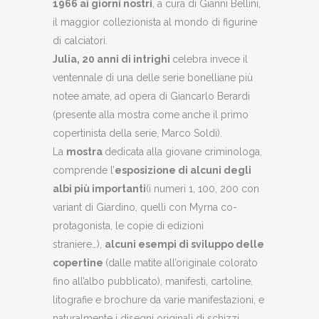
1966 ai giorni nostri
, a cura di Gianni Bellini,
il maggior collezionista al mondo di figurine
di calciatori.
Julia, 20 anni di intrighi
celebra invece il
ventennale di una delle serie bonelliane più
notee amate, ad opera di Giancarlo Berardi
(presente alla mostra come anche il primo
copertinista della serie, Marco Soldi).
La
mostra
dedicata alla giovane criminologa,
comprende l’
esposizione di alcuni degli
albi più importanti
(i numeri 1, 100, 200 con
variant di Giardino, quelli con Myrna co-
protagonista, le copie di edizioni
straniere…),
alcuni esempi di sviluppo delle
copertine
(dalle matite all’originale colorato
fino all’albo pubblicato), manifesti, cartoline,
litografie e brochure da varie manifestazioni, e
naturalmente i disegni originali di schizzi,