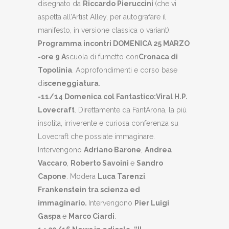
disegnato da
Riccardo Pieruccini
(che vi
aspetta all’Artist Alley, per autografare il
manifesto, in versione classica o variant).
Programma incontri
DOMENICA 25 MARZO
-ore 9 A
scuola di fumetto con
Cronaca di
Topolinia
. Approfondimenti e corso base
di
sceneggiatura
.
-11/14 Domenica col Fantastico
:
Viral H.P.
Lovecraft
. Direttamente da FantArona, la più
insolita, irriverente e curiosa conferenza su
Lovecraft che possiate immaginare.
Intervengono
Adriano Barone
,
Andrea
Vaccaro
,
Roberto Savoini
e
Sandro
Capone
. Modera
Luca Tarenzi
.
Frankenstein tra scienza ed
immaginario.
Intervengono
Pier Luigi
Gaspa
e
Marco Ciardi
.