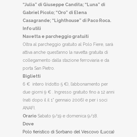
“Julia” di Giuseppe Candita; “Luna” di
Gabriel Picolo; “Oro” di Elena
Casagrande; “Lighthouse” di Paco Roca.
Info utili
Navetta e parcheggio gratuiti
Oltra al parcheggio gratuito al Polo Fiere, sarà
attiva anche quest’anno la navetta gratuita di
collegamento dalla stazione ferroviaria e da
porta San Pietro.
Biglietti
6 € intero (ridotto 5 €), l’abbonamento per
due giorni 9 € . Ingresso gratuito fino a 12 anni
(nati dopo il il 1° gennaio 2006) e per i soci
ANAFI.
Orario
Sabato 9/19 e domenica 9/18.
Dove
Polo fieristico di Sorbano del Vescovo (Lucca)