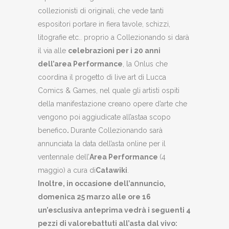
collezionisti di originali, che vede tanti
espositori portare in fiera tavole, schizzi,
litografie etc.. proprio a Collezionando si darà
il via alle
celebrazioni per i 20 anni
dell’area Performance
, la Onlus che
coordina il progetto di live art di Lucca
Comics & Games, nel quale gli artisti ospiti
della manifestazione creano opere d’arte che
vengono poi aggiudicate all’astaa scopo
benefico
.
Durante Collezionando sarà
annunciata la data dell’asta online per il
ventennale dell’
Area Performance
(4
maggio) a cura di
Catawiki
.
Inoltre, in occasione dell’annuncio,
domenica 25 marzo alle ore 16
un’esclusiva anteprima vedrà i seguenti 4
pezzi di valore
battuti all’asta dal vivo
: