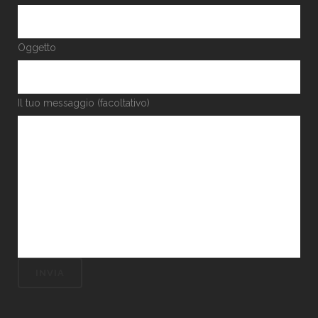
Oggetto
Il tuo messaggio (facoltativo)